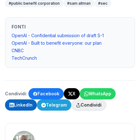
#
public benefit corporation
#
sam altman
#
sec
FONTI
OpenAI - Confidential submission of draft S-1
OpenAI - Built to benefit everyone: our plan
CNBC
TechCrunch
Condividi:
Facebook
X
WhatsApp
LinkedIn
Telegram
Condividi