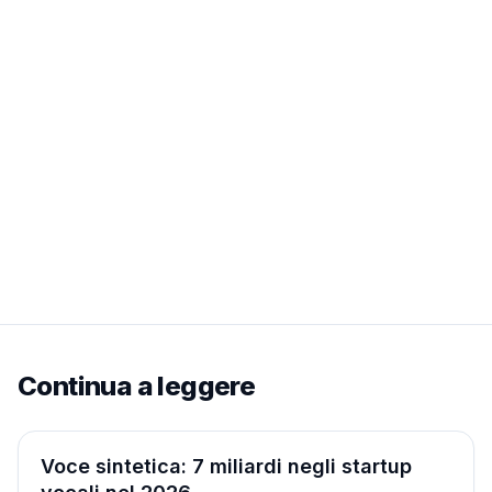
Continua a leggere
Aziende
Voce sintetica: 7 miliardi negli startup