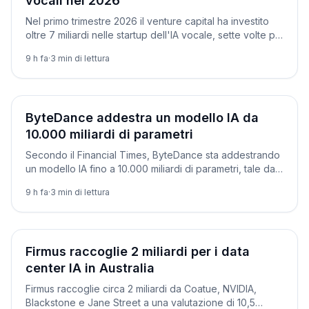
vocali nel 2026
Nel primo trimestre 2026 il venture capital ha investito
oltre 7 miliardi nelle startup dell'IA vocale, sette volte più
del 2025. Perché la voce è il nuovo campo di battaglia.
9 h fa
·
3
min di lettura
Aziende
ByteDance addestra un modello IA da
10.000 miliardi di parametri
Secondo il Financial Times, ByteDance sta addestrando
un modello IA fino a 10.000 miliardi di parametri, tale da
avvicinare i sistemi di punta di Anthropic.
9 h fa
·
3
min di lettura
Aziende
Firmus raccoglie 2 miliardi per i data
center IA in Australia
Firmus raccoglie circa 2 miliardi da Coatue, NVIDIA,
Blackstone e Jane Street a una valutazione di 10,5