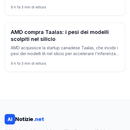
miliardi per Project Southgate in Australia.
9 h fa
·
3
min di lettura
Aziende
AMD compra Taalas: i pesi dei modelli
scolpiti nel silicio
AMD acquisisce la startup canadese Taalas, che incide i
pesi dei modelli IA nel silicio per accelerare l'inferenza.
Chiusura prevista nel quarto trimestre 2026.
9 h fa
·
3
min di lettura
Notizie
.net
AI