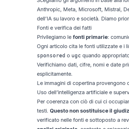
Scegliamo gli argomenti in base alla loro
Anthropic, Meta, Microsoft, Mistral, De
dell’IA su lavoro e società. Diamo prior
Fonti e verifica dei fatti
Privilegiamo le
fonti primarie
: comunic
Ogni articolo cita le fonti utilizzate e 
sponsored
o
ugc
quando appropriato
Verifichiamo dati, cifre, nomi e date 
esplicitamente.
Le immagini di copertina provengono da 
Uso dell’intelligenza artificiale e supe
Per coerenza con ciò di cui ci occupiamo
testi.
Questo non sostituisce il giudi
verificato nelle fonti e sottoposto a re