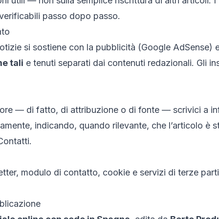
i utili — non sulla semplice riscrittura di altri articoli. 
verificabili passo dopo passo.
nto
otizie
si sostiene con la pubblicità (Google AdSense) e
e tali
e tenuti separati dai contenuti redazionali. Gli i
re — di fatto, di attribuzione o di fonte — scrivici a
in
nte, indicando, quando rilevante, che l’articolo è stat
Contatti
.
etter, modulo di contatto, cookie e servizi di terze parti
bblicazione