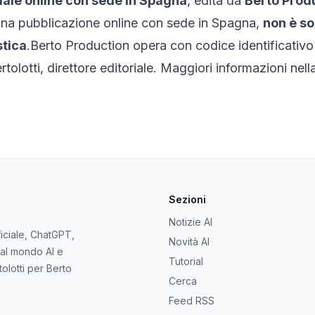
iale online con sede in Spagna
, edita da
Berto Prod
 una pubblicazione online con sede in Spagna,
non è so
stica
.
Berto Production
opera con codice identificativ
tolotti
, direttore editoriale. Maggiori informazioni nel
Sezioni
Notizie AI
ificiale, ChatGPT,
Novità AI
dal mondo AI e
Tutorial
tolotti per Berto
Cerca
Feed RSS