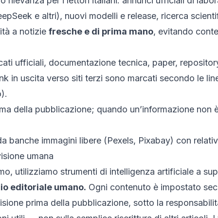
 rilevanza per i lettori italiani: annunci ufficiali di la
epSeek e altri), nuovi modelli e release, ricerca scient
ità a notizie
fresche e di prima mano
, evitando conten
ati ufficiali, documentazione tecnica, paper, repository
i link in uscita verso siti terzi sono marcati secondo le l
).
prima della pubblicazione; quando un’informazione non 
banche immagini libere (Pexels, Pixabay) con relativa 
rvisione umana
, utilizziamo strumenti di intelligenza artificiale a sup
zio editoriale umano.
Ogni contenuto è impostato secon
visione prima della pubblicazione, sotto la responsabilit