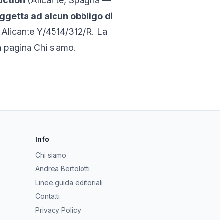
uction
(
Alicante, Spagna
—
ggetta ad alcun obbligo di
o
Alicante Y/4514/312/R
. La
la pagina
Chi siamo
.
Info
Chi siamo
Andrea Bertolotti
Linee guida editoriali
Contatti
Privacy Policy