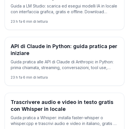
Guida a LM Studio: scarica ed esegui modelli IA in locale
con interfaccia grafica, gratis e offline. Download
modelli, quantizzazioni, chat con documenti e server
23 h fa
·
6
min di lettura
API.
Tutorial
API di Claude in Python: guida pratica per
iniziare
Guida pratica alle API di Claude di Anthropic in Python:
prima chiamata, streaming, conversazioni, tool use,
JSON strutturato e prompt caching. Con prezzi
23 h fa
·
6
min di lettura
aggiornati.
Tutorial
Trascrivere audio e video in testo gratis
con Whisper in locale
Guida pratica a Whisper: installa faster-whisper o
whisper.cpp e trascrivi audio e video in italiano, gratis e