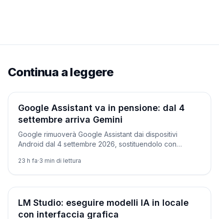
Continua a leggere
Prodotti
Google Assistant va in pensione: dal 4
settembre arriva Gemini
Google rimuoverà Google Assistant dai dispositivi
Android dal 4 settembre 2026, sostituendolo con
Gemini. Ecco quali dispositivi sono coinvolti e le
23 h fa
·
3
min di lettura
eccezioni.
Tutorial
LM Studio: eseguire modelli IA in locale
con interfaccia grafica