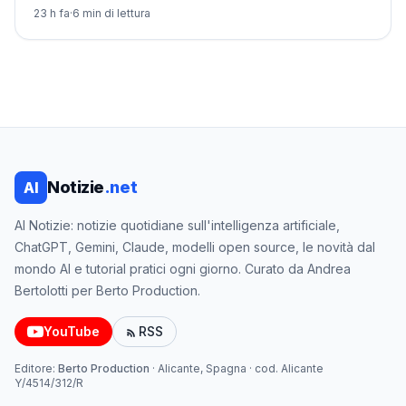
in locale. Comandi, codice, sottotitoli SRT ed errori
23 h fa
·
6
min di lettura
comuni.
Notizie
.net
AI
AI Notizie: notizie quotidiane sull'intelligenza artificiale,
ChatGPT, Gemini, Claude, modelli open source, le novità dal
mondo AI e tutorial pratici ogni giorno. Curato da Andrea
Bertolotti per Berto Production.
YouTube
RSS
Editore:
Berto Production
·
Alicante, Spagna
· cod.
Alicante
Y/4514/312/R