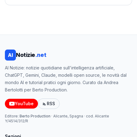
Notizie
.net
AI
AI Notizie: notizie quotidiane sull'intelligenza artificiale,
ChatGPT, Gemini, Claude, modelli open source, le novità dal
mondo AI e tutorial pratici ogni giorno. Curato da Andrea
Bertolotti per Berto Production.
YouTube
RSS
Editore:
Berto Production
·
Alicante, Spagna
· cod.
Alicante
Y/4514/312/R
Sezioni