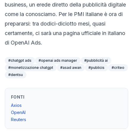
business, un erede diretto della pubblicità digitale
come la conosciamo. Per le PMI italiane è ora di
prepararsi: tra dodici-diciotto mesi, quasi
certamente, ci sarà una pagina ufficiale in italiano
di OpenAI Ads.
#
chatgpt ads
#
openai ads manager
#
pubblicità ai
#
monetizzazione chatgpt
#
asad awan
#
publicis
#
criteo
#
dentsu
FONTI
Axios
OpenAI
Reuters