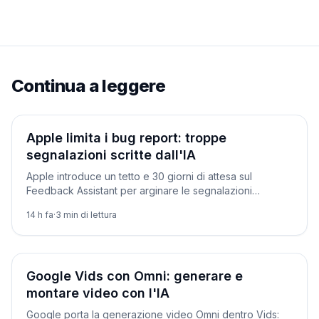
Continua a leggere
Prodotti
Apple limita i bug report: troppe
segnalazioni scritte dall'IA
Apple introduce un tetto e 30 giorni di attesa sul
Feedback Assistant per arginare le segnalazioni
generate dall'IA. Prima di lei l'avevano fatto curl e
14 h fa
·
3
min di lettura
l'Internet Bug Bounty.
Novità
Google Vids con Omni: generare e
montare video con l'IA
Google porta la generazione video Omni dentro Vids: