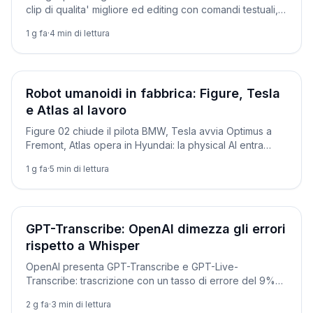
clip di qualita' migliore ed editing con comandi testuali,
integrati in Workspace.
1 g fa
·
4
min di lettura
Prodotti
Robot umanoidi in fabbrica: Figure, Tesla
e Atlas al lavoro
Figure 02 chiude il pilota BMW, Tesla avvia Optimus a
Fremont, Atlas opera in Hyundai: la physical AI entra
davvero in produzione.
1 g fa
·
5
min di lettura
Novità
GPT-Transcribe: OpenAI dimezza gli errori
rispetto a Whisper
OpenAI presenta GPT-Transcribe e GPT-Live-
Transcribe: trascrizione con un tasso di errore del 9%
contro il 15% di Whisper. Ecco come usarli via API, con
2 g fa
·
3
min di lettura
codice pronto.