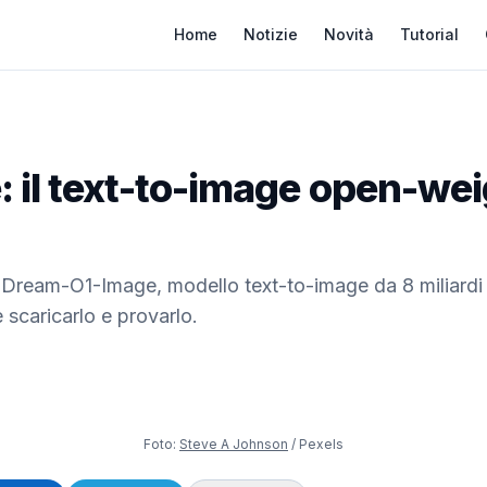
Home
Notizie
Novità
Tutorial
il text-to-image open-weig
iDream-O1-Image, modello text-to-image da 8 miliardi 
e scaricarlo e provarlo.
Foto:
Steve A Johnson
/ Pexels