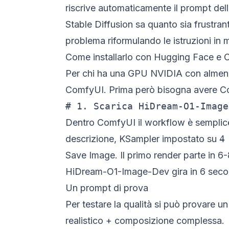
riscrive automaticamente il prompt dell
Stable Diffusion sa quanto sia frustran
problema riformulando le istruzioni in 
Come installarlo con Hugging Face e
Per chi ha una GPU NVIDIA con almeno 
ComfyUI. Prima però bisogna avere Co
# 1. Scarica HiDream-O1-Image
Dentro ComfyUI il workflow è sempli
descrizione,
KSampler
impostato su
4
Save Image
. Il primo render parte in 6
HiDream-O1-Image-Dev gira in 6 seco
Un prompt di prova
Per testare la qualità si può provare u
realistico + composizione complessa.