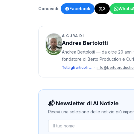
Condividi:
Facebook
X
Whats
A CURA DI
Andrea Bertolotti
Andrea Bertolotti — da oltre 20 anni t
fondatore di Berto Production e Cur
Tutti gli articoli →
·
info@bertoproducti
📬 Newsletter di AI Notizie
Ricevi una selezione delle notizie più importan