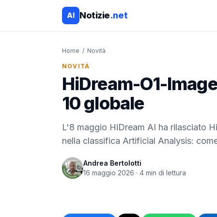
Notizie
.net
AI
Home
/
Novità
NOVITÀ
HiDream-O1-Image: 
10 globale
L'8 maggio HiDream AI ha rilasciato H
nella classifica Artificial Analysis: com
Andrea Bertolotti
16 maggio 2026
·
4
min di lettura