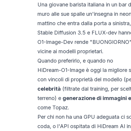
Una giovane barista italiana in un bar 
muro alle sue spalle un'insegna in neo
mattino che entra dalla porta a sinistra
Stable Diffusion 3.5 e FLUX-dev hanno 
O1-Image-Dev rende "BUONGIORNO" leggi
vicine ai modelli proprietari.
Quando preferirlo, e quando no
HiDream-O1-Image è oggi la migliore sc
con vincoli di proprietà del modello (pe
celebrità
(filtrate dal training, per scel
terreno) e
generazione di immagini
come Topaz.
Per chi non ha una GPU adeguata ci so
coda, o l'API ospitata di HiDream AI in 