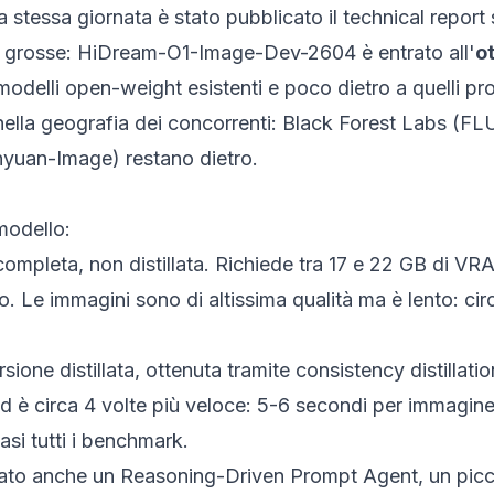
 stessa giornata è stato pubblicato il technical report
le grosse: HiDream-O1-Image-Dev-2604 è entrato all'
o
 i modelli open-weight esistenti e poco dietro a quelli 
 nella geografia dei concorrenti: Black Forest Labs (FLU
yuan-Image) restano dietro.
modello:
 completa, non distillata. Richiede tra 17 e 22 GB di VR
go. Le immagini sono di altissima qualità ma è lento: c
ersione distillata, ottenuta tramite consistency distilla
è circa 4 volte più veloce: 5-6 secondi per immagine.
i tutti i benchmark.
iato anche un
Reasoning-Driven Prompt Agent
, un pi