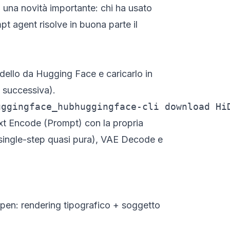
È una novità importante: chi ha usato
pt agent risolve in buona parte il
ello da Hugging Face e caricarlo in
 successiva).
uggingface_hubhuggingface-cli download Hi
xt Encode (Prompt)
con la propria
 single-step quasi pura),
VAE Decode
e
 open: rendering tipografico + soggetto