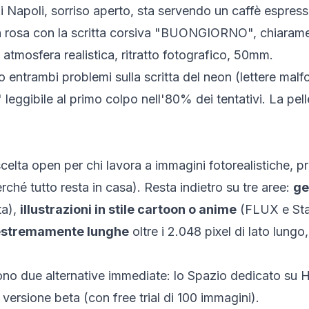
di Napoli, sorriso aperto, sta servendo un caffè espres
n rosa con la scritta corsiva "BUONGIORNO", chiaramen
, atmosfera realistica, ritratto fotografico, 50mm.
entrambi problemi sulla scritta del neon (lettere malf
bile al primo colpo nell'80% dei tentativi. La pelle
elta open per chi lavora a immagini fotorealistiche, 
rché tutto resta in casa). Resta indietro su tre aree:
ge
ta),
illustrazioni in stile cartoon o anime
(FLUX e Stab
 estremamente lunghe
oltre i 2.048 pixel di lato lung
no due alternative immediate: lo Spazio dedicato su
H
versione beta (con free trial di 100 immagini).