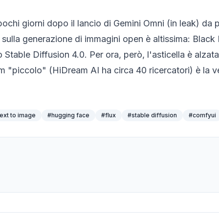
pochi giorni dopo il lancio di Gemini Omni (in leak) da 
 sulla generazione di immagini open è altissima: Black
o Stable Diffusion 4.0. Per ora, però, l'asticella è al
 "piccolo" (HiDream AI ha circa 40 ricercatori) è la v
text to image
#
hugging face
#
flux
#
stable diffusion
#
comfyui