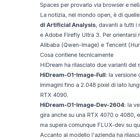
Spaces per provarlo via browser e nella
La notizia, nel mondo open, è di quel
di Artificial Analysis
, davanti a tutti
e Adobe Firefly Ultra 3. Per orientarsi
Alibaba (Qwen-Image) e Tencent (Hun
Cosa contiene tecnicamente
HiDream ha rilasciato due varianti del 
HiDream-O1-Image-Full
: la versione
immagini fino a 2.048 pixel di lato lun
RTX 4090.
HiDream-O1-Image-Dev-2604
: la v
gira anche su una RTX 4070 o 4080, ed 
ma supera comunque FLUX-dev su quas
Accanto al modello l'azienda ha rilasc