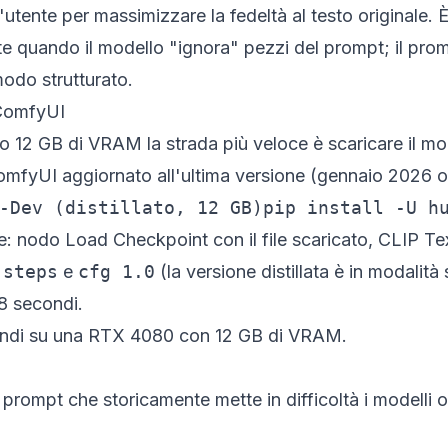
'utente per massimizzare la fedeltà al testo originale. 
te quando il modello "ignora" pezzi del prompt; il prom
modo strutturato.
 ComfyUI
12 GB di VRAM la strada più veloce è scaricare il mod
mfyUI aggiornato all'ultima versione (gennaio 2026 o
-Dev (distillato, 12 GB)pip install -U h
ce: nodo
Load Checkpoint
con il file scaricato,
CLIP Te
 steps
e
cfg 1.0
(la versione distillata è in modalità
-8 secondi.
ndi su una RTX 4080 con 12 GB di VRAM.
n prompt che storicamente mette in difficoltà i modelli