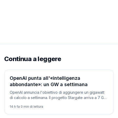
Continua a leggere
Aziende
OpenAI punta all'«intelligenza
abbondante»: un GW a settimana
OpenAI annuncia l'obiettivo di aggiungere un gigawatt
di calcolo a settimana. Il progetto Stargate arriva a 7 GW
pianificati e oltre 400 miliardi. Intanto va in pensione o3.
14 h fa
·
3
min di lettura