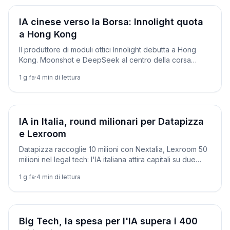
Aziende
IA cinese verso la Borsa: Innolight quota
a Hong Kong
Il produttore di moduli ottici Innolight debutta a Hong
Kong. Moonshot e DeepSeek al centro della corsa
cinese all'IPO dell'intelligenza artificiale.
1 g fa
·
4
min di lettura
Aziende
IA in Italia, round milionari per Datapizza
e Lexroom
Datapizza raccoglie 10 milioni con Nextalia, Lexroom 50
milioni nel legal tech: l'IA italiana attira capitali su due
binari.
1 g fa
·
4
min di lettura
Aziende
Big Tech, la spesa per l'IA supera i 400