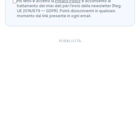
Ho letto e accetto la
Privacy Policy
e acconsento al
trattamento dei miei dati per l'invio della newsletter (Reg.
UE 2016/679 — GDPR). Potrò disiscrivermi in qualsiasi
momento dal link presente in ogni email.
PUBBLICITÀ