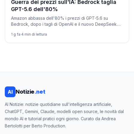
Guerra dei prezzi sull'IA: Bedrock taglia
GPT-5.6 dell'80%
Amazon abbassa dell'80% i prezzi di GPT-5.6 su
Bedrock, dopo i tagli di OpenAI e il nuovo DeepSeek.
L'IA generativa diventa una commodity: chi ci guadagna.
1 g fa
·
4
min di lettura
Notizie
.net
AI
AI Notizie: notizie quotidiane sull'intelligenza artificiale,
ChatGPT, Gemini, Claude, modelli open source, le novità dal
mondo AI e tutorial pratici ogni giorno. Curato da Andrea
Bertolotti per Berto Production.