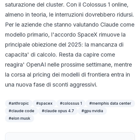
saturazione del
cluster
. Con il Colossus 1 online,
almeno in teoria, le interruzioni dovrebbero ridursi.
Per le aziende che stanno valutando Claude come
modello primario, l'accordo SpaceX rimuove la
principale obiezione del 2025: la mancanza di
capacita' di calcolo. Resta da capire come
reagira' OpenAI nelle prossime settimane, mentre
la corsa al pricing dei modelli di frontiera entra in
una nuova fase di sconti aggressivi.
#
anthropic
#
spacex
#
colossus 1
#
memphis data center
#
claude code
#
claude opus 4.7
#
gpu nvidia
#
elon musk