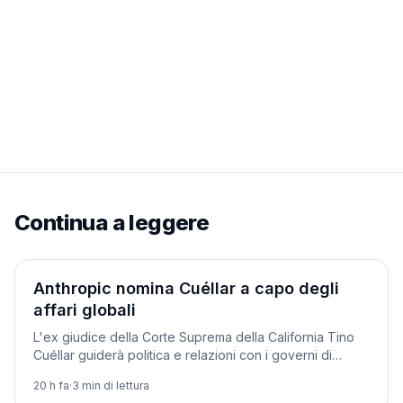
Continua a leggere
Aziende
Anthropic nomina Cuéllar a capo degli
affari globali
L'ex giudice della Corte Suprema della California Tino
Cuéllar guiderà politica e relazioni con i governi di
Anthropic, tra le tensioni con Washington.
20 h fa
·
3
min di lettura