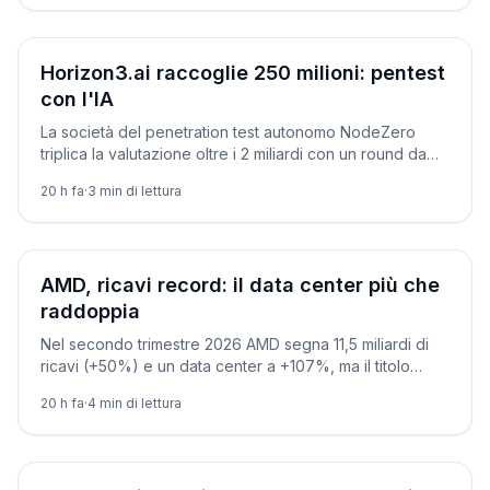
Aziende
Horizon3.ai raccoglie 250 milioni: pentest
con l'IA
La società del penetration test autonomo NodeZero
triplica la valutazione oltre i 2 miliardi con un round da
250 milioni, mentre crescono gli attacchi automatizzati.
20 h fa
·
3
min di lettura
Aziende
AMD, ricavi record: il data center più che
raddoppia
Nel secondo trimestre 2026 AMD segna 11,5 miliardi di
ricavi (+50%) e un data center a +107%, ma il titolo
scende sul margine lordo sotto le attese.
20 h fa
·
4
min di lettura
Aziende