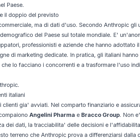
nel Paese.
e il doppio del previsto
ommerciale, ma di dati d'uso. Secondo Anthropic gli ute
demografico del Paese sul totale mondiale. E' un'anoma
uppatori, professionisti e aziende che hanno adottato i
 di marketing dedicate. In pratica, gli italiani hanno 
he lo facciano i concorrenti e a trasformare l'uso indiv
thropic.
ti italiani
di clienti gia' avviati. Nel comparto finanziario e assicu
ta compaiono
Angelini Pharma
e
Bracco Group
. Non e'
 dei dati, la tracciabilita' delle decisioni e l'affidabili
sto terreno che Anthropic prova a differenziarsi dall