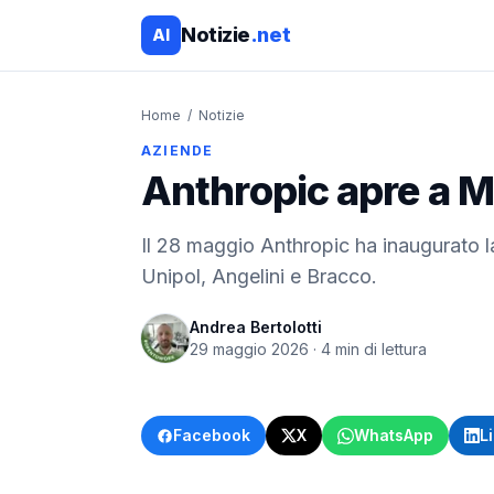
Notizie
.net
AI
Home
/
Notizie
AZIENDE
Anthropic apre a Mi
Il 28 maggio Anthropic ha inaugurato la 
Unipol, Angelini e Bracco.
Andrea Bertolotti
29 maggio 2026
·
4
min di lettura
Facebook
X
WhatsApp
L