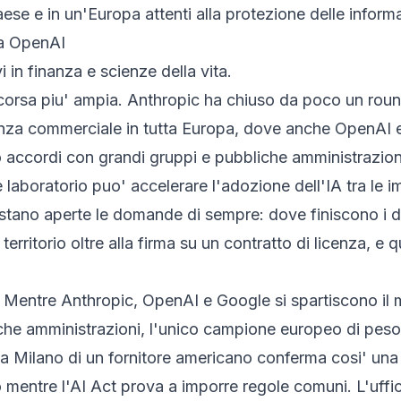
ese e in un'Europa attenti alla protezione delle informa
a a OpenAI
vi in finanza e scienze della vita.
a corsa piu' ampia. Anthropic ha chiuso da poco un rou
enza commerciale in tutta Europa, dove anche OpenAI 
ccordi con grandi gruppi e pubbliche amministrazioni. P
 laboratorio puo' accelerare l'adozione dell'IA tra le i
restano aperte le domande di sempre: dove finiscono i d
erritorio oltre alla firma su un contratto di licenza, e
Mentre Anthropic, OpenAI e Google si spartiscono il m
e amministrazioni, l'unico campione europeo di peso, la
 a Milano di un fornitore americano conferma cosi' una
 mentre l'AI Act prova a imporre regole comuni. L'uffic