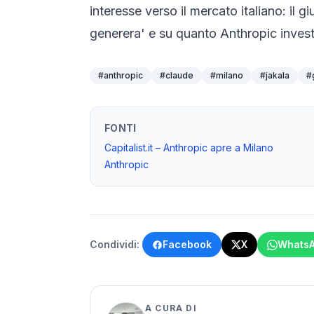
interesse verso il mercato italiano: il g
generera' e su quanto Anthropic investi
#
anthropic
#
claude
#
milano
#
jakala
#
FONTI
Capitalist.it – Anthropic apre a Milano
Anthropic
Condividi:
Facebook
X
Whats
A CURA DI