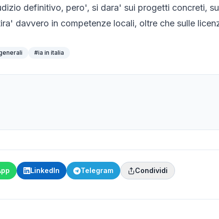
iudizio definitivo, pero', si dara' sui progetti concreti,
ra' davvero in competenze locali, oltre che sulle lice
generali
#
ia in italia
App
LinkedIn
Telegram
Condividi