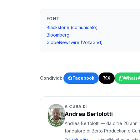
FONTI
Blackstone (comunicato)
Bloomberg
GlobeNewswire (VoltaGrid)
Condividi:
Facebook
X
Whats
A CURA DI
Andrea Bertolotti
Andrea Bertolotti — da oltre 20 anni t
fondatore di Berto Production e Cur
Tutti gli articoli →
·
info@bertoproducti