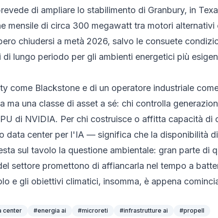
no prevede di ampliare lo stabilimento di Granbury, in T
 mensile di circa 300 megawatt tra motori alternativi
ro chiudersi a metà 2026, salvo le consuete condizion
i di lungo periodo per gli ambienti energetici più esige
uity come Blackstone e di un operatore industriale com
a ma una classe di asset a sé: chi controlla generazione
 GPU di NVIDIA. Per chi costruisce o affitta capacità d
data center per l'IA — significa che la disponibilità di
 Resta sul tavolo la questione ambientale: gran parte di
el settore promettono di affiancarla nel tempo a batteri
olo e gli obiettivi climatici, insomma, è appena cominci
a center
#
energia ai
#
microreti
#
infrastrutture ai
#
propell