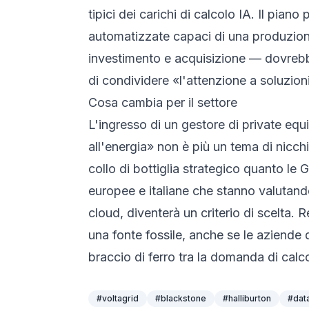
tipici dei carichi di calcolo IA. Il pia
automatizzate capaci di una produzione
investimento e acquisizione — dovrebbe
di condividere «l'attenzione a soluzion
Cosa cambia per il settore
L'ingresso di un gestore di private eq
all'energia» non è più un tema di nicchi
collo di bottiglia strategico quanto le
europee e italiane che stanno valutando 
cloud, diventerà un criterio di scelta.
una fonte fossile, anche se le aziende d
braccio di ferro tra la domanda di calc
#
voltagrid
#
blackstone
#
halliburton
#
dat