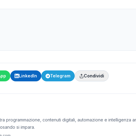
App
LinkedIn
Telegram
Condividi
ra programmazione, contenuti digitali, automazione e intelligenza artif
iosando si impara.
on.com