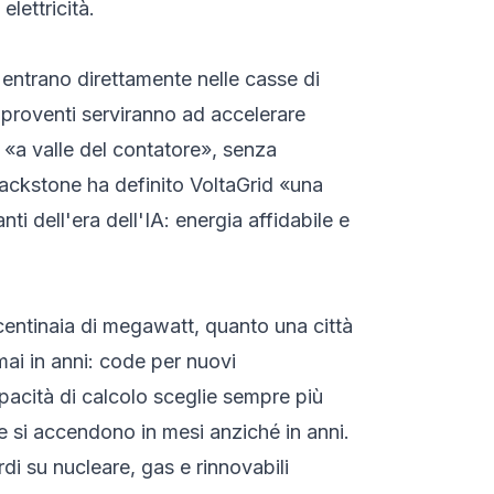
elettricità.
e entrano direttamente nelle casse di
I proventi serviranno ad accelerare
, «a valle del contatore», senza
Blackstone ha definito VoltaGrid «una
ti dell'era dell'IA: energia affidabile e
 centinaia di megawatt, quanto una città
rmai in anni: code per nuovi
apacità di calcolo sceglie sempre più
e si accendono in mesi anziché in anni.
i su nucleare, gas e rinnovabili