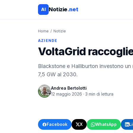
Notizie
.net
AI
Home
/
Notizie
AZIENDE
VoltaGrid raccoglie 
Blackstone e Halliburton investono un mi
7,5 GW al 2030.
Andrea Bertolotti
12 maggio 2026
·
3
min di lettura
Facebook
X
WhatsApp
L