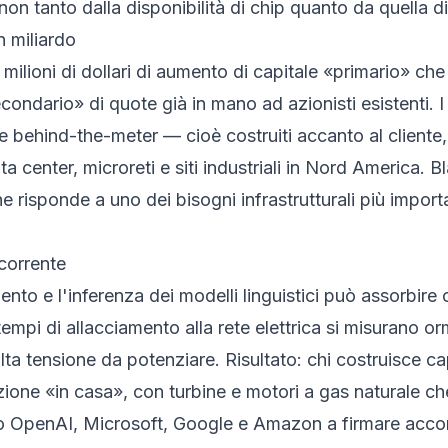
i non tanto dalla disponibilità di chip quanto da quella di 
n miliardo
 milioni di dollari di aumento di capitale «primario» ch
econdario» di quote già in mano ad azionisti esistenti. 
ne
behind-the-meter
— cioè costruiti accanto al cliente
a center, microreti e siti industriali in Nord America. 
 risponde a uno dei bisogni infrastrutturali più importan
corrente
to e l'inferenza dei modelli linguistici può assorbire
 tempi di allacciamento alla rete elettrica si misurano o
alta tensione da potenziare. Risultato: chi costruisce c
zione «in casa», con turbine e motori a gas naturale ch
o OpenAI, Microsoft, Google e Amazon a firmare accord