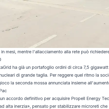
o in mesi, mentre l'allacciamento alla rete può richiedere
0
taGrid ha già un portafoglio ordini di circa 7,5 gigawat
ucleari di grande taglia. Per reggere quel ritmo la soci
 gioco la seconda mossa annunciata insieme all'aumento
QPac
un accordo definitivo per acquisire Propell Energy Tec
ad alta inerzia», pensato per stabilizzare microreti ch