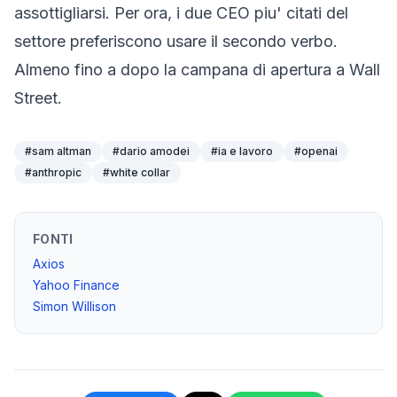
assottigliarsi. Per ora, i due CEO piu' citati del
settore preferiscono usare il secondo verbo.
Almeno fino a dopo la campana di apertura a Wall
Street.
#
sam altman
#
dario amodei
#
ia e lavoro
#
openai
#
anthropic
#
white collar
FONTI
Axios
Yahoo Finance
Simon Willison