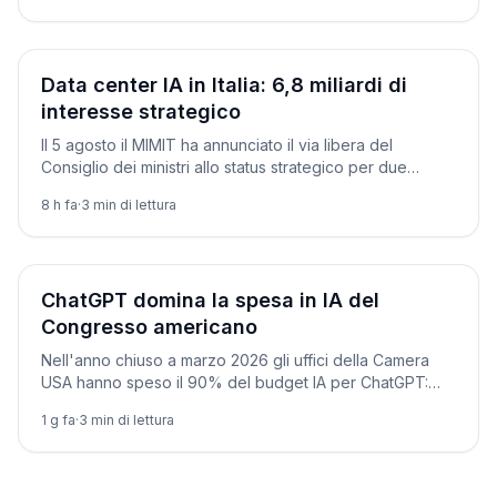
Società
Data center IA in Italia: 6,8 miliardi di
interesse strategico
Il 5 agosto il MIMIT ha annunciato il via libera del
Consiglio dei ministri allo status strategico per due
grandi data center IA in Lombardia e Sardegna.
8 h fa
·
3
min di lettura
Società
ChatGPT domina la spesa in IA del
Congresso americano
Nell'anno chiuso a marzo 2026 gli uffici della Camera
USA hanno speso il 90% del budget IA per ChatGPT:
100.580 dollari contro i 13.160 di Claude.
1 g fa
·
3
min di lettura