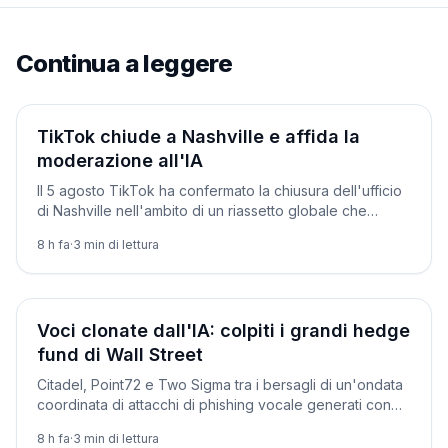
Continua a leggere
Società
TikTok chiude a Nashville e affida la
moderazione all'IA
Il 5 agosto TikTok ha confermato la chiusura dell'ufficio
di Nashville nell'ambito di un riassetto globale che
sposta la moderazione dei contenuti sull'IA.
8 h fa
·
3
min di lettura
Società
Voci clonate dall'IA: colpiti i grandi hedge
fund di Wall Street
Citadel, Point72 e Two Sigma tra i bersagli di un'ondata
coordinata di attacchi di phishing vocale generati con
l'IA. Two Sigma dice di aver bloccato il tentativo.
8 h fa
·
3
min di lettura