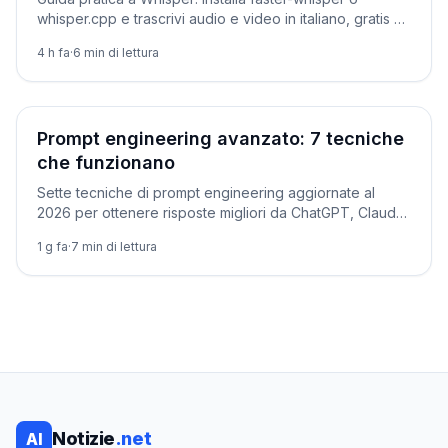
whisper.cpp e trascrivi audio e video in italiano, gratis e
in locale. Comandi, codice, sottotitoli SRT ed errori
4 h fa
·
6
min di lettura
comuni.
Tutorial
Prompt engineering avanzato: 7 tecniche
che funzionano
Sette tecniche di prompt engineering aggiornate al
2026 per ottenere risposte migliori da ChatGPT, Claude
e Gemini, con prompt copiabili.
1 g fa
·
7
min di lettura
Notizie
.net
AI