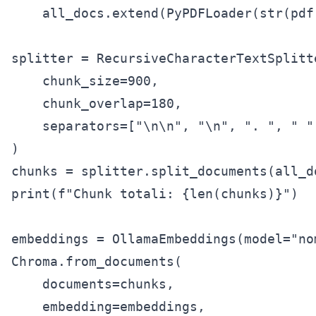
    all_docs.extend(PyPDFLoader(str(pdf)
splitter = RecursiveCharacterTextSplitte
    chunk_size=900,

    chunk_overlap=180,

    separators=["\n\n", "\n", ". ", " "]
)

chunks = splitter.split_documents(all_do
print(f"Chunk totali: {len(chunks)}")

embeddings = OllamaEmbeddings(model="no
Chroma.from_documents(

    documents=chunks,

    embedding=embeddings,
