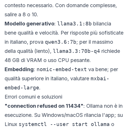
contesto necessario. Con domande complesse,
salire a 8 o 10.
Modello generativo
:
llama3.1:8b
bilancia
bene qualità e velocità. Per risposte più sofisticate
in italiano, prova
qwen3.6:7b
; per il massimo
della qualità (lento),
llama3.3:70b-q4
richiede
48 GB di VRAM o uso CPU pesante.
Embedding
:
nomic-embed-text
va bene; per
qualità superiore in italiano, valutare
mxbai-
embed-large
.
Errori comuni e soluzioni
"connection refused on 11434"
: Ollama non è in
esecuzione. Su Windows/macOS rilancia l'app; su
Linux
systemctl --user start ollama
o