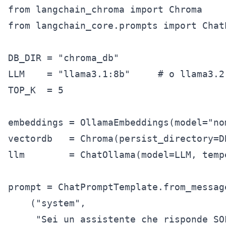
from langchain_chroma import Chroma

from langchain_core.prompts import ChatP
DB_DIR = "chroma_db"

LLM    = "llama3.1:8b"     # o llama3.2
TOP_K  = 5

embeddings = OllamaEmbeddings(model="no
vectordb   = Chroma(persist_directory=D
llm        = ChatOllama(model=LLM, tempe
prompt = ChatPromptTemplate.from_message
    ("system",

     "Sei un assistente che risponde SO