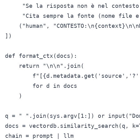
     "Se la risposta non è nel contesto
     "Cita sempre la fonte (nome file e
    ("human", "CONTESTO:\n{context}\n\n
])

def format_ctx(docs):

    return "\n\n".join(

        f"[{d.metadata.get('source','?'
        for d in docs

    )

q = " ".join(sys.argv[1:]) or input("Dom
docs = vectordb.similarity_search(q, k=T
chain = prompt | llm
