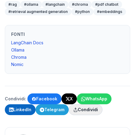
#
rag
#
ollama
#
langchain
#
chroma
#
pdf chatbot
#
retrieval augmented generation
#
python
#
embeddings
FONTI
LangChain Docs
Ollama
Chroma
Nomic
Condividi:
Facebook
X
WhatsApp
LinkedIn
Telegram
Condividi