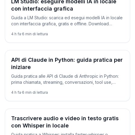
LM Studio: eseguire modelli IA in locale
con interfaccia grafica
Guida a LM Studio: scarica ed esegui modelli IA in locale
con interfaccia grafica, gratis e offline. Download
modelli, quantizzazioni, chat con documenti e server
4 h fa
·
6
min di lettura
API.
Tutorial
API di Claude in Python: guida pratica per
iniziare
Guida pratica alle API di Claude di Anthropic in Python:
prima chiamata, streaming, conversazioni, tool use,
JSON strutturato e prompt caching. Con prezzi
4 h fa
·
6
min di lettura
aggiornati.
Tutorial
Trascrivere audio e video in testo gratis
con Whisper in locale
Guida pratica a Whisper: installa faster-whisper o