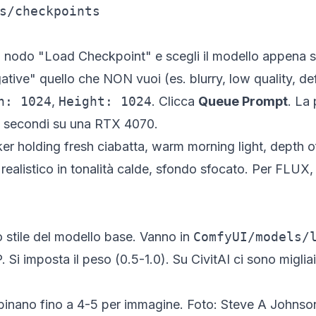
s/checkpoints
 nel nodo "Load Checkpoint" e scegli il modello appena
egative" quello che NON vuoi (es.
blurry, low quality, 
h: 1024
,
Height: 1024
. Clicca
Queue Prompt
. La
-8 secondi su una RTX 4070.
baker holding fresh ciabatta, warm morning light, depth
co realistico in tonalità calde, sfondo sfocato. Per FLU
stile del modello base. Vanno in
ComfyUI/models/
 Si imposta il peso (0.5-1.0). Su CivitAI ci sono migliai
ombinano fino a 4-5 per immagine. Foto: Steve A Johnso