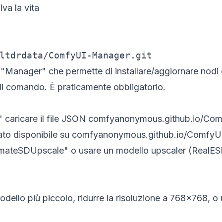
va la vita
ltdrdata/ComfyUI-Manager.git
"Manager" che permette di installare/aggiornare nodi
di comando. È praticamente obbligatorio.
 caricare il file JSON
comfyanonymous.github.io/Com
to disponibile su
comfyanonymous.github.io/ComfyUI
imateSDUpscale" o usare un modello upscaler (RealE
odello più piccolo, ridurre la risoluzione a 768×768, o