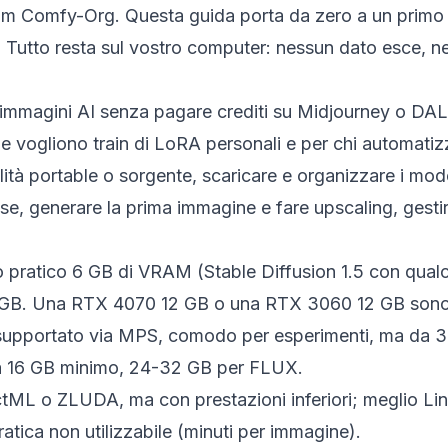
am Comfy-Org. Questa guida porta da zero a un primo 
Tutto resta sul vostro computer: nessun dato esce, ne
 immagini AI senza pagare crediti su Midjourney o DALL
che vogliono
train
di LoRA personali e per chi automatizz
lità portable o sorgente, scaricare e organizzare i mo
e, generare la prima immagine e fare upscaling, gest
imo pratico 6 GB di VRAM (Stable Diffusion 1.5 con q
2 GB. Una RTX 4070 12 GB o una RTX 3060 12 GB sono i
upportato via MPS, comodo per esperimenti, ma da 3 a 
ta 16 GB minimo, 24-32 GB per FLUX.
ctML o ZLUDA, ma con prestazioni inferiori; meglio L
ratica non utilizzabile (minuti per immagine).