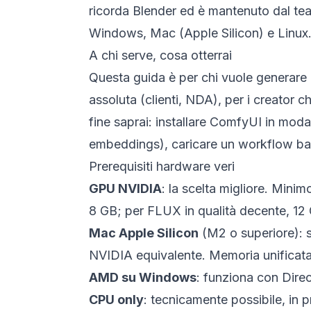
ricorda Blender ed è mantenuto dal te
Windows, Mac (Apple Silicon) e Linux. 
A chi serve, cosa otterrai
Questa guida è per chi vuole generare
assoluta (clienti, NDA), per i creator 
fine saprai: installare ComfyUI in moda
embeddings), caricare un workflow bas
Prerequisiti hardware veri
GPU NVIDIA
: la scelta migliore. Min
8 GB; per FLUX in qualità decente, 1
Mac Apple Silicon
(M2 o superiore): s
NVIDIA equivalente. Memoria unifica
AMD su Windows
: funziona con Dire
CPU only
: tecnicamente possibile, in p