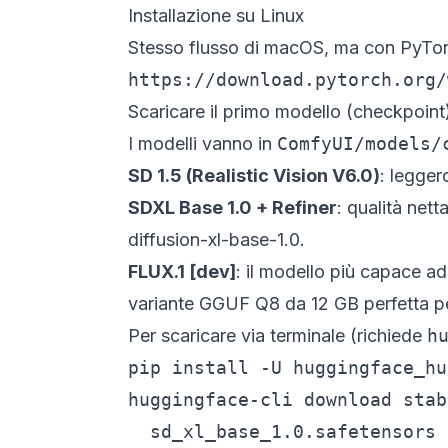
Installazione su Linux
Stesso flusso di macOS, ma con PyT
https://download.pytorch.org/
Scaricare il primo modello (checkpoint
I modelli vanno in
ComfyUI/models/
SD 1.5 (Realistic Vision V6.0)
: legge
SDXL Base 1.0 + Refiner
: qualità net
diffusion-xl-base-1.0
.
FLUX.1 [dev]
: il modello più capace ad
variante GGUF Q8 da 12 GB perfetta p
Per scaricare via terminale (richiede
h
pip install -U huggingface_hub
huggingface-cli download stab
  sd_xl_base_1.0.safetensors \