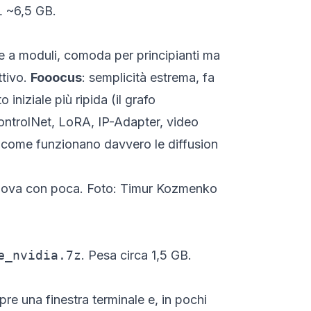
L ~6,5 GB.
ale a moduli, comoda per principianti ma
ttivo.
Fooocus
: semplicità estrema, fa
 iniziale più ripida (il grafo
ControlNet, LoRA, IP-Adapter, video
 come funzionano davvero le diffusion
 nuova con poca. Foto: Timur Kozmenko
e_nvidia.7z
. Pesa circa 1,5 GB.
apre una finestra terminale e, in pochi