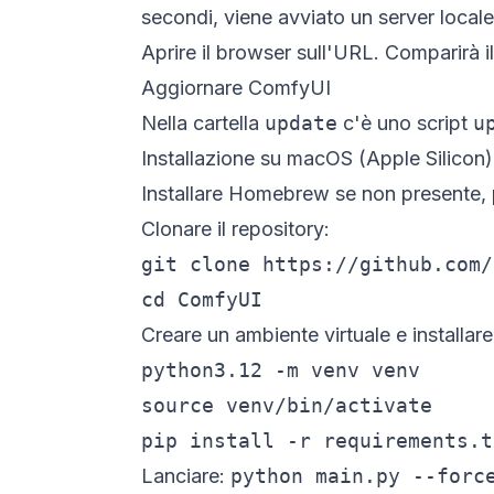
secondi, viene avviato un server local
Aprire il browser sull'URL. Comparirà i
Aggiornare ComfyUI
Nella cartella
update
c'è uno script
u
Installazione su macOS (Apple Silicon)
Installare
Homebrew
se non presente, 
Clonare il repository:
git clone https://github.com/
cd ComfyUI
Creare un ambiente virtuale e installar
python3.12 -m venv venv

source venv/bin/activate

pip install -r requirements.t
Lanciare:
python main.py --forc