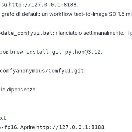
e su
http://127.0.0.1:8188
.
l grafo di default: un workflow text-to-image SD 1.5 mi
pdate_comfyui.bat
: rilanciatelo settimanalmente. I
poi:
brew install git python@3.12
.
comfyanonymous/ComfyUI.git

e le dipendenze:
xt
e-fp16
. Aprire
http://127.0.0.1:8188
.