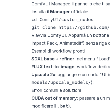
ComfyUI Manager: il pannello che ti sal
Installa il
Manager
ufficiale:
cd ComfyUI/custom_nodes

git clone https://github.com/
Riavvia ComfyUI. Apparirà un bottone 
Impact Pack, Animatediff) senza riga 
Esempi di workflow pronti
SDXL base + refiner
: nel menu "Load"
FLUX text-to-image
: workflow dedica
Upscale 2x
: aggiungere un nodo "Ult
models/upscale_models/
).
Errori comuni e soluzioni
CUDA out of memory
: passare a un m
modificare il
.bat
).