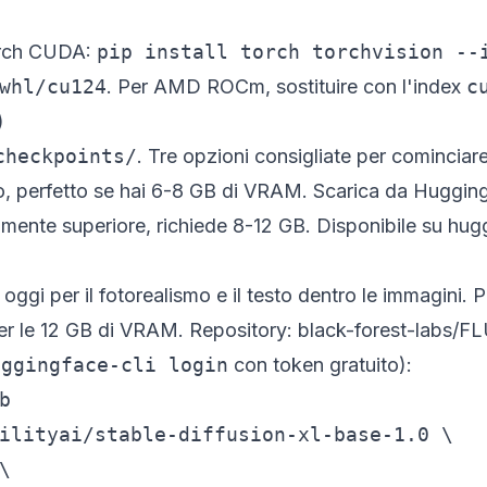
orch CUDA:
pip install torch torchvision --
whl/cu124
. Per AMD ROCm, sostituire con l'index
c
)
checkpoints/
. Tre opzioni consigliate per cominciare
ro, perfetto se hai 6-8 GB di VRAM. Scarica da Huggin
tamente superiore, richiede 8-12 GB. Disponibile su
hugg
 oggi per il fotorealismo e il testo dentro le immagini.
er le 12 GB di VRAM. Repository:
black-forest-labs/F
uggingface-cli login
con token gratuito):


ilityai/stable-diffusion-xl-base-1.0 \


