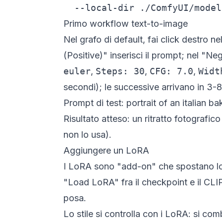
  --local-dir ./ComfyUI/model
Primo workflow text-to-image
Nel grafo di default, fai click destro
(Positive)" inserisci il prompt; nel "N
euler
,
Steps: 30
,
CFG: 7.0
,
Widt
secondi); le successive arrivano in 3
Prompt di test:
portrait of an italian 
Risultato atteso: un ritratto fotografi
non lo usa).
Aggiungere un LoRA
I LoRA sono "add-on" che spostano lo 
"Load LoRA" fra il checkpoint e il CLIP.
posa.
Lo stile si controlla con i LoRA: si c