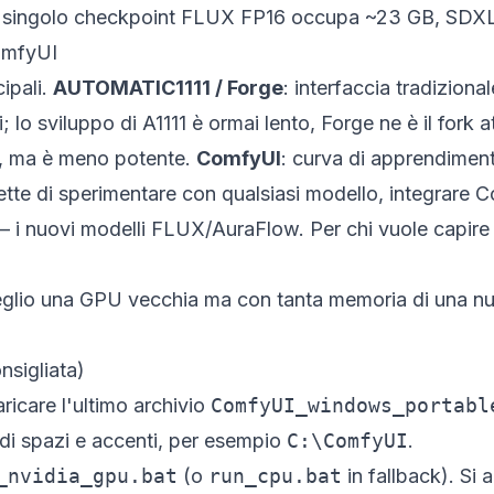
Un singolo checkpoint FLUX FP16 occupa ~23 GB, SDX
omfyUI
cipali.
AUTOMATIC1111 / Forge
: interfaccia tradizion
lo sviluppo di A1111 è ormai lento, Forge ne è il fork a
o, ma è meno potente.
ComfyUI
: curva di apprendimento
ette di sperimentare con qualsiasi modello, integrare 
 i nuovi modelli FLUX/AuraFlow. Per chi vuole capire
 meglio una GPU vecchia ma con tanta memoria di una
nsigliata)
ricare l'ultimo archivio
ComfyUI_windows_portabl
a di spazi e accenti, per esempio
C:\ComfyUI
.
_nvidia_gpu.bat
(o
run_cpu.bat
in fallback). Si 