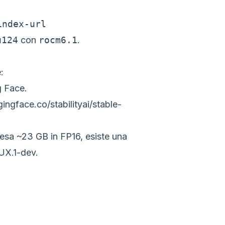
index-url
u124
con
rocm6.1
.
:
g Face.
ingface.co/stabilityai/stable-
 Pesa ~23 GB in FP16, esiste una
LUX.1-dev
.