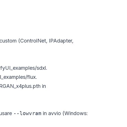
 custom (ControlNet, IPAdapter,
fyUI_examples/sdxl
.
_examples/flux
.
SRGAN_x4plus.pth in
 usare
--lowvram
in avvio (Windows: