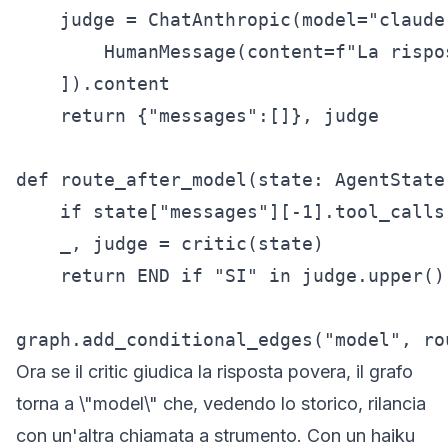
    judge = ChatAnthropic(model="claude
        HumanMessage(content=f"La rispo
    ]).content

    return {"messages":[]}, judge

def route_after_model(state: AgentState)
    if state["messages"][-1].tool_calls
    _, judge = critic(state)

    return END if "SI" in judge.upper() 
graph.add_conditional_edges("model", ro
Ora se il
critic
giudica la risposta povera, il grafo
torna a \"model\" che, vedendo lo storico, rilancia
con un'altra chiamata a strumento. Con un haiku