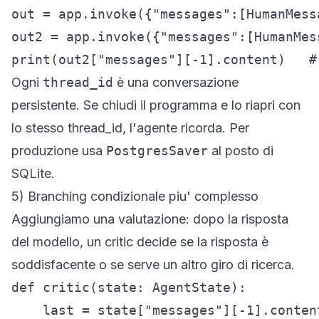
out = app.invoke({"messages":[HumanMess
out2 = app.invoke({"messages":[HumanMes
print(out2["messages"][-1].content)   #
Ogni
thread_id
è una conversazione
persistente. Se chiudi il programma e lo riapri con
lo stesso thread_id, l'agente ricorda. Per
produzione usa
PostgresSaver
al posto di
SQLite.
5) Branching condizionale piu' complesso
Aggiungiamo una valutazione: dopo la risposta
del modello, un
critic
decide se la risposta è
soddisfacente o se serve un altro giro di ricerca.
def critic(state: AgentState):

    last = state["messages"][-1].content