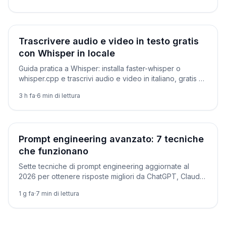
aggiornati.
Tutorial
Trascrivere audio e video in testo gratis
con Whisper in locale
Guida pratica a Whisper: installa faster-whisper o
whisper.cpp e trascrivi audio e video in italiano, gratis e
in locale. Comandi, codice, sottotitoli SRT ed errori
3 h fa
·
6
min di lettura
comuni.
Tutorial
Prompt engineering avanzato: 7 tecniche
che funzionano
Sette tecniche di prompt engineering aggiornate al
2026 per ottenere risposte migliori da ChatGPT, Claude
e Gemini, con prompt copiabili.
1 g fa
·
7
min di lettura