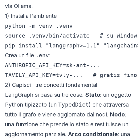
via Ollama.
1) Installa l'ambiente
python -m venv .venv

source .venv/bin/activate   # su Window
pip install "langgraph>=1.1" "langchain
Crea un file
.env
:
ANTHROPIC_API_KEY=sk-ant-...

TAVILY_API_KEY=tvly-...   # gratis fino
2) Capisci i tre concetti fondamentali
LangGraph si basa su tre cose.
Stato
: un oggetto
Python tipizzato (un
TypedDict
) che attraversa
tutto il grafo e viene aggiornato dai nodi.
Nodo
:
una funzione che prende lo stato e restituisce un
aggiornamento parziale.
Arco condizionale
: una