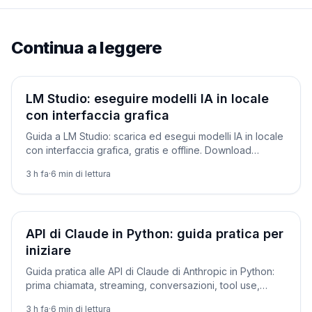
Continua a leggere
Tutorial
LM Studio: eseguire modelli IA in locale
con interfaccia grafica
Guida a LM Studio: scarica ed esegui modelli IA in locale
con interfaccia grafica, gratis e offline. Download
modelli, quantizzazioni, chat con documenti e server
3 h fa
·
6
min di lettura
API.
Tutorial
API di Claude in Python: guida pratica per
iniziare
Guida pratica alle API di Claude di Anthropic in Python:
prima chiamata, streaming, conversazioni, tool use,
JSON strutturato e prompt caching. Con prezzi
3 h fa
·
6
min di lettura