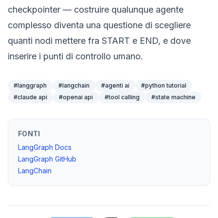
checkpointer — costruire qualunque agente
complesso diventa una questione di scegliere
quanti nodi mettere fra START e END, e dove
inserire i punti di controllo umano.
#
langgraph
#
langchain
#
agenti ai
#
python tutorial
#
claude api
#
openai api
#
tool calling
#
state machine
FONTI
LangGraph Docs
LangGraph GitHub
LangChain