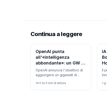
Continua a leggere
Aziende
Az
OpenAI punta
IA
all'«intelligenza
Bo
abbondante»: un GW a
H
settimana
OpenAI annuncia l'obiettivo di
Il 
aggiungere un gigawatt di
Inn
calcolo a settimana. Il progetto
Mo
14 h fa
·
3
min di lettura
1 g 
Stargate arriva a 7 GW
cen
pianificati e oltre 400 miliardi.
all
Intanto va in pensione o3.
arti