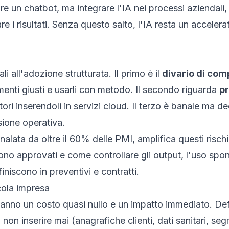
ire un chatbot, ma integrare l'IA nei processi aziendali,
 i risultati. Senza questo salto, l'IA resta un accelera
li all'adozione strutturata. Il primo è il
divario di co
umenti giusti e usarli con metodo. Il secondo riguarda
pr
nitori inserendoli in servizi cloud. Il terzo è banale ma de
sione operativa.
nalata da oltre il 60% delle PMI, amplifica questi risch
sono approvati e come controllare gli output, l'uso spon
finiscono in preventivi e contratti.
ola impresa
anno un costo quasi nullo e un impatto immediato. Defi
non inserire mai (anagrafiche clienti, dati sanitari, segre