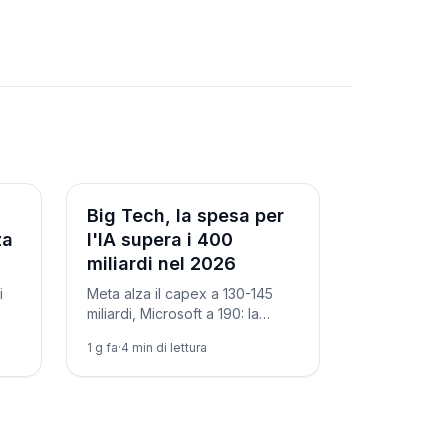
Aziende
Big Tech, la spesa per
za
l'IA supera i 400
miliardi nel 2026
i
Meta alza il capex a 130-145
miliardi, Microsoft a 190: la
iana
corsa all'IA gonfia i bilanci e fa
1 g fa
·
4
min di lettura
rincarare memorie e chip.