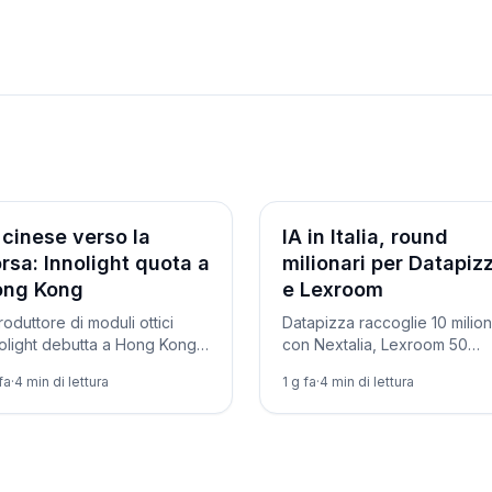
iende
Aziende
 cinese verso la
IA in Italia, round
rsa: Innolight quota a
milionari per Datapiz
ong Kong
e Lexroom
produttore di moduli ottici
Datapizza raccoglie 10 milion
olight debutta a Hong Kong.
con Nextalia, Lexroom 50
onshot e DeepSeek al
milioni nel legal tech: l'IA ital
fa
·
4
min di lettura
1 g fa
·
4
min di lettura
tro della corsa cinese
attira capitali su due binari.
'IPO dell'intelligenza
ficiale.