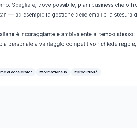
erno. Scegliere, dove possibile, piani business che offr
tari — ad esempio la gestione delle email o la stesura d
taliane è incoraggiante e ambivalente al tempo stesso: l
oia personale a vantaggio competitivo richiede regole, 
sme ai accelerator
#
formazione ia
#
produttività