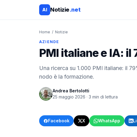
Notizie
.net
AI
Home
/
Notizie
AZIENDE
PMI italiane e IA: 
Una ricerca su 1.000 PMI italiane: il 79
nodo è la formazione.
Andrea Bertolotti
25 maggio 2026
·
3
min di lettura
Facebook
X
WhatsApp
L