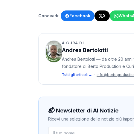
Condividi:
Facebook
X
Whats
A CURA DI
Andrea Bertolotti
Andrea Bertolotti — da oltre 20 anni t
fondatore di Berto Production e Cur
Tutti gli articoli →
·
info@bertoproducti
📬 Newsletter di AI Notizie
Ricevi una selezione delle notizie più importan