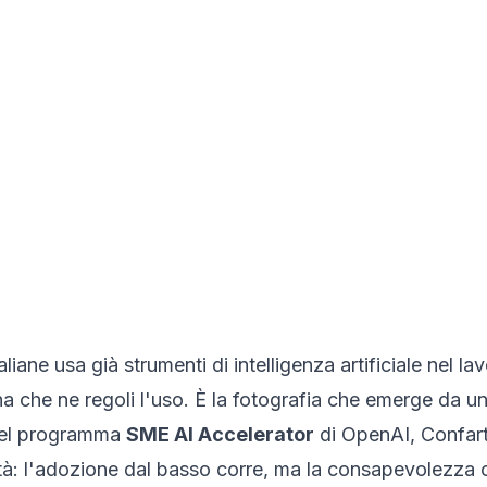
liane usa già strumenti di intelligenza artificiale nel 
na che ne regoli l'uso. È la fotografia che emerge da un
o del programma
SME AI Accelerator
di OpenAI, Confar
tà: l'adozione dal basso corre, ma la consapevolezza o