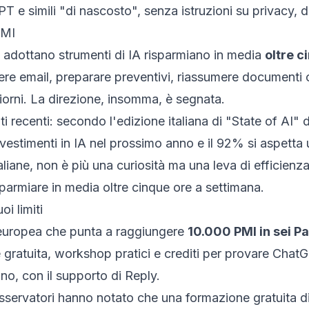
e simili "di nascosto", senza istruzioni su privacy, dati
PMI
e adottano strumenti di IA risparmiano in media
oltre c
vere email, preparare preventivi, riassumere documenti o
giorni. La direzione, insomma, è segnata.
ti recenti: secondo l'edizione italiana di "State of AI" 
nvestimenti in IA nel prossimo anno e il 92% si aspetta 
taliane, non è più una curiosità ma una leva di efficienz
parmiare in media oltre cinque ore a settimana.
i limiti
 europea che punta a raggiungere
10.000 PMI in sei Pa
gratuita, workshop pratici e crediti per provare ChatGP
o, con il supporto di Reply.
servatori hanno notato che una formazione gratuita di 