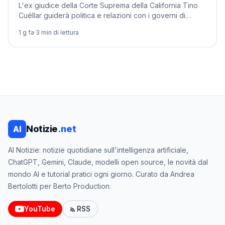
L'ex giudice della Corte Suprema della California Tino
Cuéllar guiderà politica e relazioni con i governi di
Anthropic, tra le tensioni con Washington.
1 g fa
·
3
min di lettura
Notizie
.net
AI
AI Notizie: notizie quotidiane sull'intelligenza artificiale,
ChatGPT, Gemini, Claude, modelli open source, le novità dal
mondo AI e tutorial pratici ogni giorno. Curato da Andrea
Bertolotti per Berto Production.
YouTube
RSS