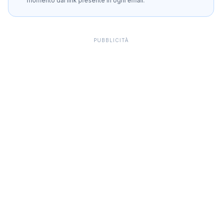
momento dal link presente in ogni email.
PUBBLICITÀ