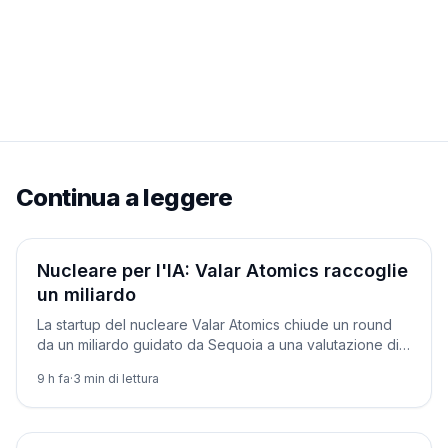
Continua a leggere
Aziende
Nucleare per l'IA: Valar Atomics raccoglie
un miliardo
La startup del nucleare Valar Atomics chiude un round
da un miliardo guidato da Sequoia a una valutazione di
6 miliardi, per alimentare i data center IA.
9 h fa
·
3
min di lettura