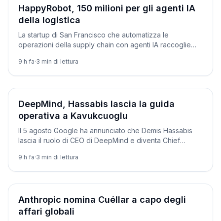
Aziende
HappyRobot, 150 milioni per gli agenti IA
della logistica
La startup di San Francisco che automatizza le
operazioni della supply chain con agenti IA raccoglie
150 milioni e diventa un unicorno da 1,2 miliardi.
9 h fa
·
3
min di lettura
Aziende
DeepMind, Hassabis lascia la guida
operativa a Kavukcuoglu
Il 5 agosto Google ha annunciato che Demis Hassabis
lascia il ruolo di CEO di DeepMind e diventa Chief
Scientist di Alphabet. Se ne va anche Jeff Dean.
9 h fa
·
3
min di lettura
Aziende
Anthropic nomina Cuéllar a capo degli
affari globali