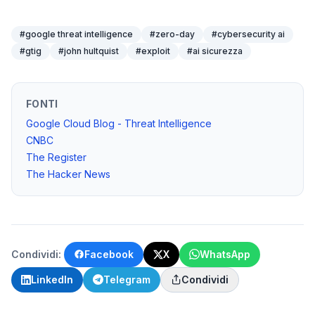
#
google threat intelligence
#
zero-day
#
cybersecurity ai
#
gtig
#
john hultquist
#
exploit
#
ai sicurezza
FONTI
Google Cloud Blog - Threat Intelligence
CNBC
The Register
The Hacker News
Condividi:
Facebook
X
WhatsApp
LinkedIn
Telegram
Condividi