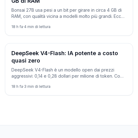
GB di RAM
Bonsai 27B usa pesi a un bit per girare in circa 4 GB di
RAM, con qualità vicina a modelli molto più grandi. Ecco
cos'è e come scaricarlo.
18 h fa
·
4
min di lettura
Novità
DeepSeek V4-Flash: IA potente a costo
quasi zero
DeepSeek V4-Flash è un modello open dai prezzi
aggressivi: 0,14 e 0,28 dollari per milione di token. Come
usarlo via API e in locale, con esempi.
18 h fa
·
3
min di lettura