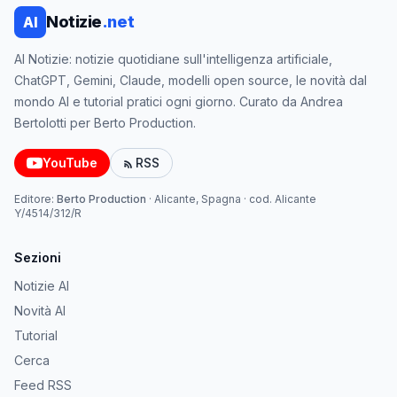
Notizie
.net
AI
AI Notizie: notizie quotidiane sull'intelligenza artificiale,
ChatGPT, Gemini, Claude, modelli open source, le novità dal
mondo AI e tutorial pratici ogni giorno. Curato da Andrea
Bertolotti per Berto Production.
YouTube
RSS
Editore:
Berto Production
·
Alicante, Spagna
· cod.
Alicante
Y/4514/312/R
Sezioni
Notizie AI
Novità AI
Tutorial
Cerca
Feed RSS