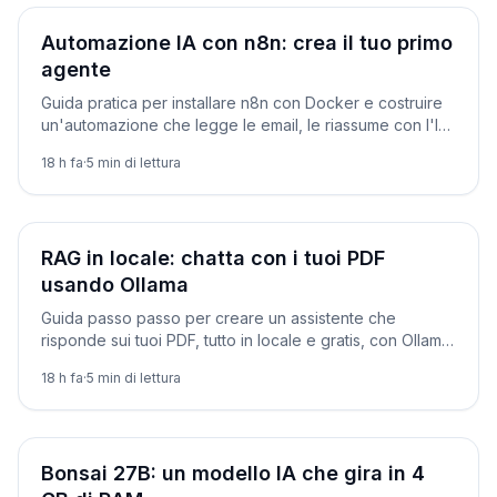
Tutorial
Automazione IA con n8n: crea il tuo primo
agente
Guida pratica per installare n8n con Docker e costruire
un'automazione che legge le email, le riassume con l'IA
e ti invia il risultato.
18 h fa
·
5
min di lettura
Tutorial
RAG in locale: chatta con i tuoi PDF
usando Ollama
Guida passo passo per creare un assistente che
risponde sui tuoi PDF, tutto in locale e gratis, con Ollama,
Python e un database vettoriale.
18 h fa
·
5
min di lettura
Novità
Bonsai 27B: un modello IA che gira in 4