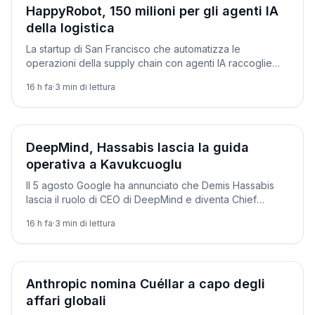
Aziende
HappyRobot, 150 milioni per gli agenti IA
della logistica
La startup di San Francisco che automatizza le
operazioni della supply chain con agenti IA raccoglie
150 milioni e diventa un unicorno da 1,2 miliardi.
16 h fa
·
3
min di lettura
Aziende
DeepMind, Hassabis lascia la guida
operativa a Kavukcuoglu
Il 5 agosto Google ha annunciato che Demis Hassabis
lascia il ruolo di CEO di DeepMind e diventa Chief
Scientist di Alphabet. Se ne va anche Jeff Dean.
16 h fa
·
3
min di lettura
Aziende
Anthropic nomina Cuéllar a capo degli
affari globali