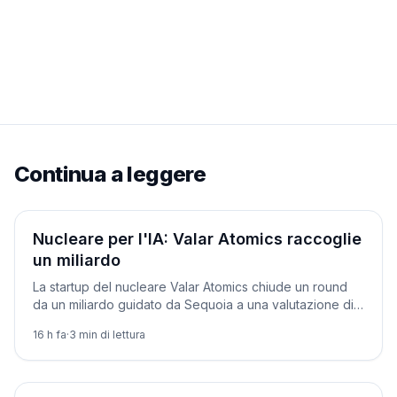
Continua a leggere
Aziende
Nucleare per l'IA: Valar Atomics raccoglie
un miliardo
La startup del nucleare Valar Atomics chiude un round
da un miliardo guidato da Sequoia a una valutazione di
6 miliardi, per alimentare i data center IA.
16 h fa
·
3
min di lettura