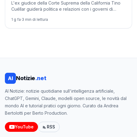
L'ex giudice della Corte Suprema della California Tino
Cuéllar guiderà politica e relazioni con i governi di
Anthropic, tra le tensioni con Washington.
1 g fa
·
3
min di lettura
Notizie
.net
AI
AI Notizie: notizie quotidiane sull'intelligenza artificiale,
ChatGPT, Gemini, Claude, modelli open source, le novità dal
mondo AI e tutorial pratici ogni giorno. Curato da Andrea
Bertolotti per Berto Production.
YouTube
RSS