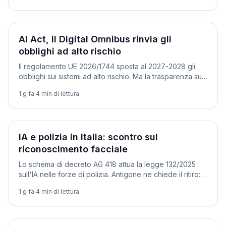
Normativa
AI Act, il Digital Omnibus rinvia gli
obblighi ad alto rischio
Il regolamento UE 2026/1744 sposta al 2027-2028 gli
obblighi sui sistemi ad alto rischio. Ma la trasparenza su
chatbot e deepfake resta dal 2 agosto.
1 g fa
·
4
min di lettura
Normativa
IA e polizia in Italia: scontro sul
riconoscimento facciale
Lo schema di decreto AG 418 attua la legge 132/2025
sull'IA nelle forze di polizia. Antigone ne chiede il ritiro:
«rischio di sorveglianza di massa».
1 g fa
·
4
min di lettura