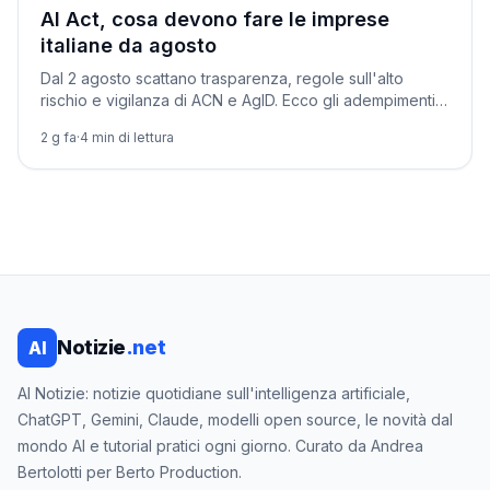
Normativa
AI Act, cosa devono fare le imprese
italiane da agosto
Dal 2 agosto scattano trasparenza, regole sull'alto
rischio e vigilanza di ACN e AgID. Ecco gli adempimenti
pratici e la nuova sandbox italiana.
2 g fa
·
4
min di lettura
Notizie
.net
AI
AI Notizie: notizie quotidiane sull'intelligenza artificiale,
ChatGPT, Gemini, Claude, modelli open source, le novità dal
mondo AI e tutorial pratici ogni giorno. Curato da Andrea
Bertolotti per Berto Production.