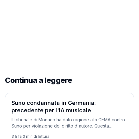
Continua a leggere
Normativa
Suno condannata in Germania:
precedente per l'IA musicale
Il tribunale di Monaco ha dato ragione alla GEMA contro
Suno per violazione del diritto d'autore. Questa
settimana la startup valuta l'appello tra le reazioni.
3 h fa
·
3
min di lettura