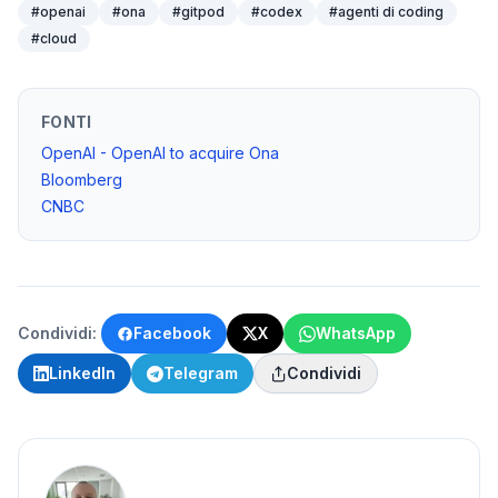
#
openai
#
ona
#
gitpod
#
codex
#
agenti di coding
#
cloud
FONTI
OpenAI - OpenAI to acquire Ona
Bloomberg
CNBC
Condividi:
Facebook
X
WhatsApp
LinkedIn
Telegram
Condividi