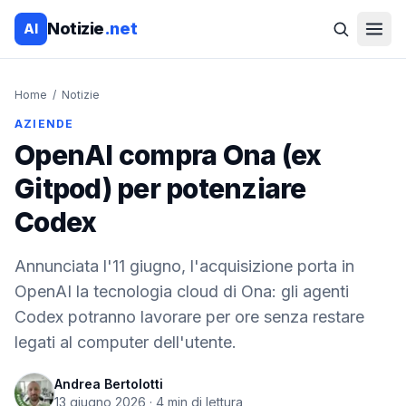
Notizie
.net
AI
Home
/
Notizie
AZIENDE
OpenAI compra Ona (ex
Gitpod) per potenziare
Codex
Annunciata l'11 giugno, l'acquisizione porta in
OpenAI la tecnologia cloud di Ona: gli agenti
Codex potranno lavorare per ore senza restare
legati al computer dell'utente.
Andrea Bertolotti
13 giugno 2026
·
4
min di lettura