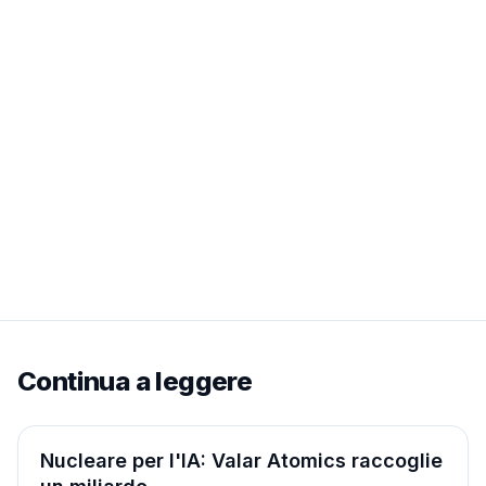
Continua a leggere
Aziende
Nucleare per l'IA: Valar Atomics raccoglie