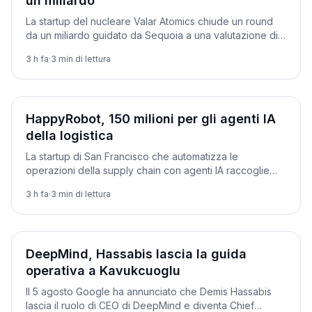
un miliardo
La startup del nucleare Valar Atomics chiude un round
da un miliardo guidato da Sequoia a una valutazione di
6 miliardi, per alimentare i data center IA.
3 h fa
·
3
min di lettura
Aziende
HappyRobot, 150 milioni per gli agenti IA
della logistica
La startup di San Francisco che automatizza le
operazioni della supply chain con agenti IA raccoglie
150 milioni e diventa un unicorno da 1,2 miliardi.
3 h fa
·
3
min di lettura
Aziende
DeepMind, Hassabis lascia la guida
operativa a Kavukcuoglu
Il 5 agosto Google ha annunciato che Demis Hassabis
lascia il ruolo di CEO di DeepMind e diventa Chief