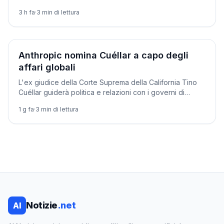
Scientist di Alphabet. Se ne va anche Jeff Dean.
3 h fa
·
3
min di lettura
Aziende
Anthropic nomina Cuéllar a capo degli
affari globali
L'ex giudice della Corte Suprema della California Tino
Cuéllar guiderà politica e relazioni con i governi di
Anthropic, tra le tensioni con Washington.
1 g fa
·
3
min di lettura
Notizie
.net
AI