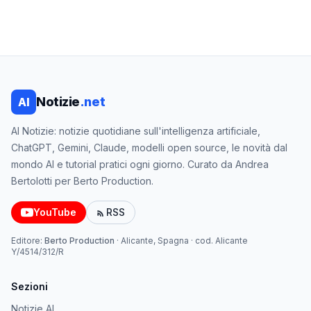
Notizie
.net
AI
AI Notizie: notizie quotidiane sull'intelligenza artificiale,
ChatGPT, Gemini, Claude, modelli open source, le novità dal
mondo AI e tutorial pratici ogni giorno. Curato da Andrea
Bertolotti per Berto Production.
YouTube
RSS
Editore:
Berto Production
·
Alicante, Spagna
· cod.
Alicante
Y/4514/312/R
Sezioni
Notizie AI