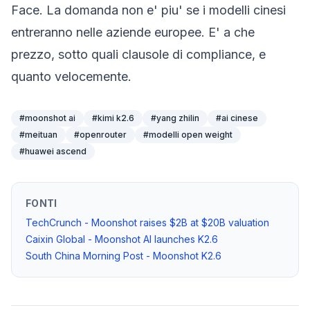
Face. La domanda non e' piu' se i modelli cinesi
entreranno nelle aziende europee. E' a che
prezzo, sotto quali clausole di compliance, e
quanto velocemente.
#
moonshot ai
#
kimi k2.6
#
yang zhilin
#
ai cinese
#
meituan
#
openrouter
#
modelli open weight
#
huawei ascend
FONTI
TechCrunch - Moonshot raises $2B at $20B valuation
Caixin Global - Moonshot AI launches K2.6
South China Morning Post - Moonshot K2.6