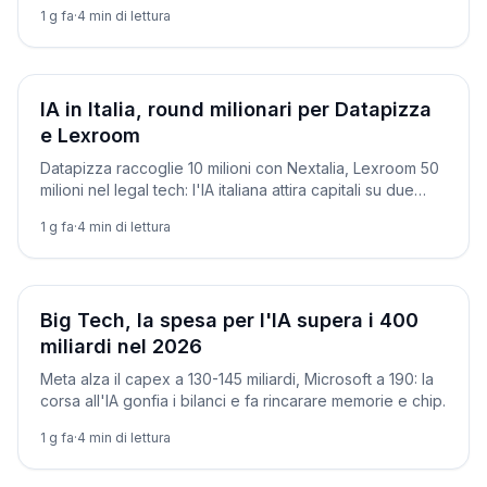
cinese all'IPO dell'intelligenza artificiale.
1 g fa
·
4
min di lettura
Aziende
IA in Italia, round milionari per Datapizza
e Lexroom
Datapizza raccoglie 10 milioni con Nextalia, Lexroom 50
milioni nel legal tech: l'IA italiana attira capitali su due
binari.
1 g fa
·
4
min di lettura
Aziende
Big Tech, la spesa per l'IA supera i 400
miliardi nel 2026
Meta alza il capex a 130-145 miliardi, Microsoft a 190: la
corsa all'IA gonfia i bilanci e fa rincarare memorie e chip.
1 g fa
·
4
min di lettura