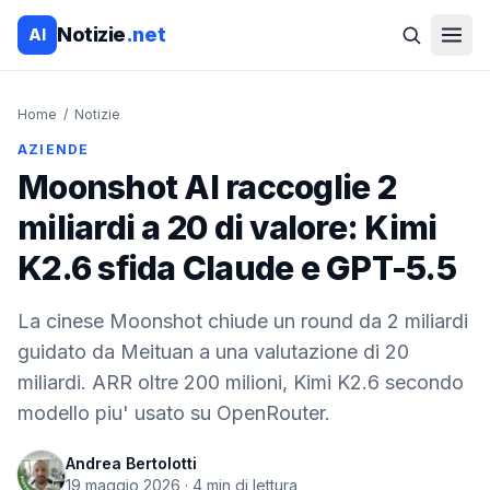
Notizie
.net
AI
Home
/
Notizie
AZIENDE
Moonshot AI raccoglie 2
miliardi a 20 di valore: Kimi
K2.6 sfida Claude e GPT-5.5
La cinese Moonshot chiude un round da 2 miliardi
guidato da Meituan a una valutazione di 20
miliardi. ARR oltre 200 milioni, Kimi K2.6 secondo
modello piu' usato su OpenRouter.
Andrea Bertolotti
19 maggio 2026
·
4
min di lettura