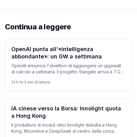
Continua a leggere
Aziende
OpenAI punta all'«intelligenza
abbondante»: un GW a settimana
OpenAI annuncia l'obiettivo di aggiungere un gigawatt
di calcolo a settimana. Il progetto Stargate arriva a 7 GW
pianificati e oltre 400 miliardi. Intanto va in pensione o3.
13 h fa
·
3
min di lettura
Aziende
IA cinese verso la Borsa: Innolight quota
a Hong Kong
Il produttore di moduli ottici Innolight debutta a Hong
Kong. Moonshot e DeepSeek al centro della corsa