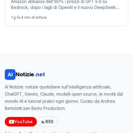
Amazon abbassa dell'80% i prezzi di GPT-5.6 su
Bedrock, dopo i tagli di OpenAI e il nuovo DeepSeek.
L'IA generativa diventa una commodity: chi ci guadagna.
1 g fa
·
4
min di lettura
Notizie
.net
AI
AI Notizie: notizie quotidiane sull'intelligenza artificiale,
ChatGPT, Gemini, Claude, modelli open source, le novità dal
mondo AI e tutorial pratici ogni giorno. Curato da Andrea
Bertolotti per Berto Production.
YouTube
RSS