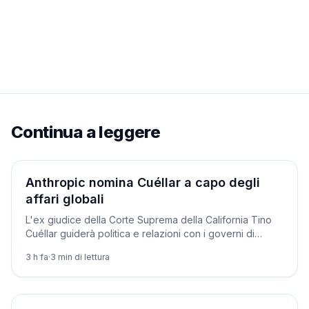
Continua a leggere
Aziende
Anthropic nomina Cuéllar a capo degli
affari globali
L'ex giudice della Corte Suprema della California Tino
Cuéllar guiderà politica e relazioni con i governi di
Anthropic, tra le tensioni con Washington.
3 h fa
·
3
min di lettura