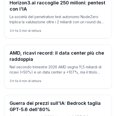
Aziende
Horizon3.ai raccoglie 250 milioni: pentest
con l'IA
La società del penetration test autonomo NodeZero
triplica la valutazione oltre i 2 miliardi con un round da
250 milioni, mentre crescono gli attacchi automatizzati.
3 h fa
·
3
min di lettura
Aziende
AMD, ricavi record: il data center più che
raddoppia
Nel secondo trimestre 2026 AMD segna 11,5 miliardi di
ricavi (+50%) e un data center a +107%, ma il titolo
scende sul margine lordo sotto le attese.
3 h fa
·
4
min di lettura
Aziende
Guerra dei prezzi sull'IA: Bedrock taglia
GPT-5.6 dell'80%