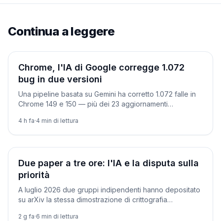
Continua a leggere
Ricerca
Chrome, l'IA di Google corregge 1.072
bug in due versioni
Una pipeline basata su Gemini ha corretto 1.072 falle in
Chrome 149 e 150 — più dei 23 aggiornamenti
precedenti — e ha scovato un bug vecchio di 13 anni.
4 h fa
·
4
min di lettura
Ricerca
Due paper a tre ore: l'IA e la disputa sulla
priorità
A luglio 2026 due gruppi indipendenti hanno depositato
su arXiv la stessa dimostrazione di crittografia
quantistica a tre ore e diciotto minuti l'uno dall'altro,
2 g fa
·
6
min di lettura
usando lo stesso modello di frontiera. Un caso che