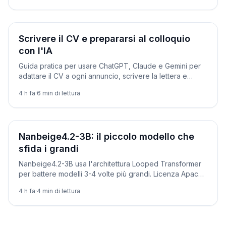
riapre le domande su credito, priorità e ruolo dell'IA
nella ricerca.
Tutorial
Scrivere il CV e prepararsi al colloquio
con l'IA
Guida pratica per usare ChatGPT, Claude e Gemini per
adattare il CV a ogni annuncio, scrivere la lettera e
simulare il colloquio, con prompt pronti.
4 h fa
·
6
min di lettura
Novità
Nanbeige4.2-3B: il piccolo modello che
sfida i grandi
Nanbeige4.2-3B usa l'architettura Looped Transformer
per battere modelli 3-4 volte più grandi. Licenza Apache
2.0, gira in locale anche su un portatile.
4 h fa
·
4
min di lettura