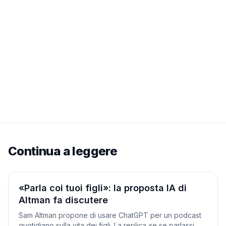
Continua a leggere
Società
«Parla coi tuoi figli»: la proposta IA di
Altman fa discutere
Sam Altman propone di usare ChatGPT per un podcast
quotidiano sulla vita dei figli. La replica «e se parlassi