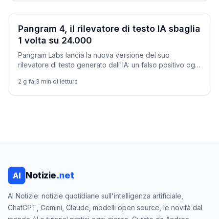
Società
Pangram 4, il rilevatore di testo IA sbaglia
1 volta su 24.000
Pangram Labs lancia la nuova versione del suo
rilevatore di testo generato dall'IA: un falso positivo ogni
24.000 testi umani e 98,8% di rilevamento anche dopo
2 g fa
·
3
min di lettura
gli 'umanizzatori'.
Notizie
.net
AI
AI Notizie: notizie quotidiane sull'intelligenza artificiale,
ChatGPT, Gemini, Claude, modelli open source, le novità dal