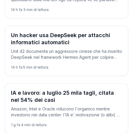
con loro?» diventa virale e riapre il dibattito su IA e
14 h fa
·
3
min di lettura
relazioni.
Società
Un hacker usa DeepSeek per attacchi
informatici automatici
Unit 42 documenta un aggressore cinese che ha inserito
DeepSeek nel framework Hermes Agent per colpire
460 sistemi. Ha scelto DeepSeek perché Claude e GPT
14 h fa
·
5
min di lettura
bloccavano gli usi offensivi.
Società
IA e lavoro: a luglio 25 mila tagli, citata
nel 54% dei casi
Amazon, Intel e Oracle riducono l'organico mentre
investono nei data center: l'IA e' motivazione (o alibi) di
gran parte dei licenziamenti 2026.
1 g fa
·
4
min di lettura