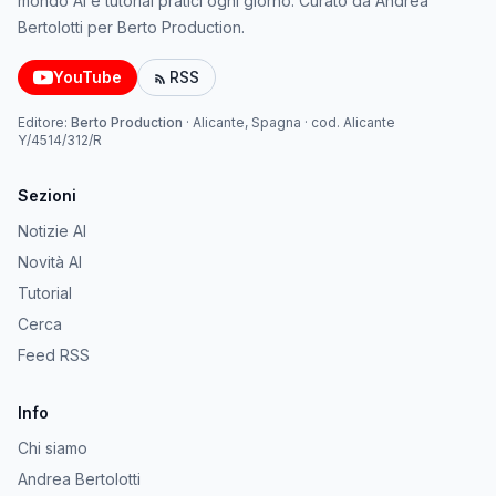
mondo AI e tutorial pratici ogni giorno. Curato da Andrea
Bertolotti per Berto Production.
YouTube
RSS
Editore:
Berto Production
·
Alicante, Spagna
· cod.
Alicante
Y/4514/312/R
Sezioni
Notizie AI
Novità AI
Tutorial
Cerca
Feed RSS
Info
Chi siamo
Andrea Bertolotti