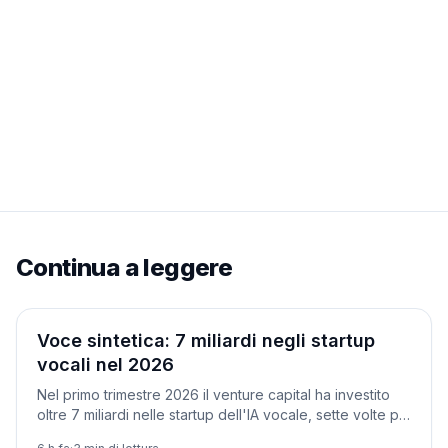
Continua a leggere
Aziende
Voce sintetica: 7 miliardi negli startup
vocali nel 2026
Nel primo trimestre 2026 il venture capital ha investito
oltre 7 miliardi nelle startup dell'IA vocale, sette volte più
del 2025. Perché la voce è il nuovo campo di battaglia.