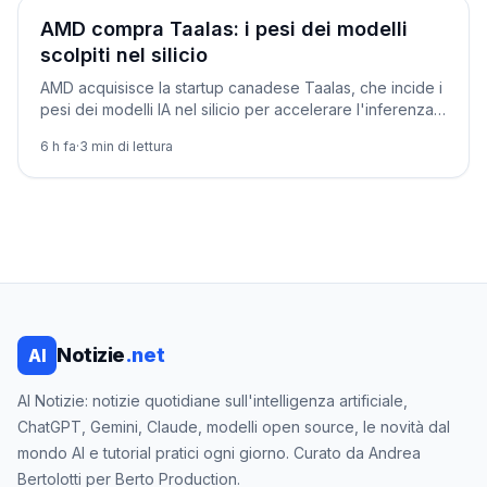
Aziende
AMD compra Taalas: i pesi dei modelli
scolpiti nel silicio
AMD acquisisce la startup canadese Taalas, che incide i
pesi dei modelli IA nel silicio per accelerare l'inferenza.
Chiusura prevista nel quarto trimestre 2026.
6 h fa
·
3
min di lettura
Notizie
.net
AI
AI Notizie: notizie quotidiane sull'intelligenza artificiale,
ChatGPT, Gemini, Claude, modelli open source, le novità dal
mondo AI e tutorial pratici ogni giorno. Curato da Andrea
Bertolotti per Berto Production.