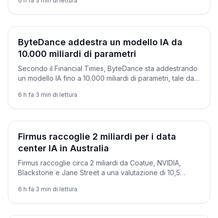
6 h fa
·
3
min di lettura
Aziende
ByteDance addestra un modello IA da
10.000 miliardi di parametri
Secondo il Financial Times, ByteDance sta addestrando
un modello IA fino a 10.000 miliardi di parametri, tale da
avvicinare i sistemi di punta di Anthropic.
6 h fa
·
3
min di lettura
Aziende
Firmus raccoglie 2 miliardi per i data
center IA in Australia
Firmus raccoglie circa 2 miliardi da Coatue, NVIDIA,
Blackstone e Jane Street a una valutazione di 10,5
miliardi per Project Southgate in Australia.
6 h fa
·
3
min di lettura