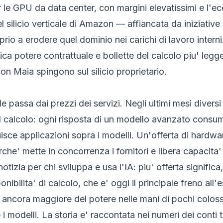
er le GPU da data center, con margini elevatissimi e 
 silicio verticale di Amazon — affiancata da iniziative 
o a erodere quel dominio nei carichi di lavoro interni. 
ica potere contrattuale e bollette del calcolo piu' legg
 Maia spingono sul silicio proprietario.
ibile passa dai prezzi dei servizi. Negli ultimi mesi divers
 il calcolo: ogni risposta di un modello avanzato cons
ruisce applicazioni sopra i modelli. Un'offerta di hardw
erche' mette in concorrenza i fornitori e libera capacita'
izia per chi sviluppa e usa l'IA: piu' offerta significa,
onibilita' di calcolo, che e' oggi il principale freno all'e
ancora maggiore del potere nelle mani di pochi colossi
e i modelli. La storia e' raccontata nei numeri dei conti 