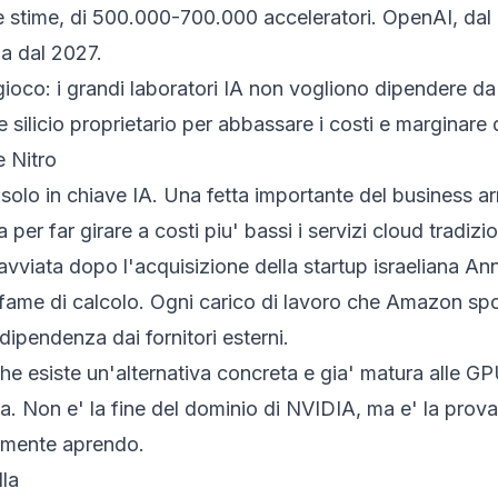
e stime, di 500.000-700.000 acceleratori. OpenAI, dal 
pa dal 2027.
oco: i grandi laboratori IA non vogliono dipendere da u
 silicio proprietario per abbassare i costi e marginare di
e Nitro
solo in chiave IA. Una fetta importante del business a
far girare a costi piu' bassi i servizi cloud tradiziona
, avviata dopo l'acquisizione della startup israeliana A
ame di calcolo. Ogni carico di lavoro che Amazon sposta
dipendenza dai fornitori esterni.
' che esiste un'alternativa concreta e gia' matura alle 
a. Non e' la fine del dominio di NVIDIA, ma e' la prova
tamente aprendo.
lla