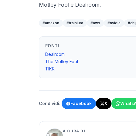
Motley Fool
e
Dealroom
.
#
amazon
#
trainium
#
aws
#
nvidia
#
chi
FONTI
Dealroom
The Motley Fool
TIKR
Condividi:
Facebook
X
Whats
A CURA DI