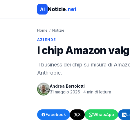
Notizie
.net
AI
Home
/
Notizie
AZIENDE
I chip Amazon valg
Il business dei chip su misura di Amazon
Anthropic.
Andrea Bertolotti
31 maggio 2026
·
4
min di lettura
Facebook
X
WhatsApp
L