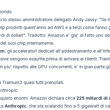
 mondo
ato lo stesso amministratore delegato Andy Jassy: "Se i
ip prodotti quest'anno ad AWS e a terzi come fanno gli a
di di dollari". Tradotto: Amazon e' gia' di fatto uno dei p
dei suoi chip internamente.
um
, gli acceleratori dedicati all'addestramento e all'i
ssive vengono esaurite prima di arrivare ai clienti: Tr
n piu' rispetto alle GPU concorrenti, e' in gran parte g
i Trainium3 quasi tutti prenotati.
Anthropic
acquisto enormi: Amazon dichiara circa
225 miliardi di 
cca
Anthropic
, che sta scalando fino a 5 gigawatt di ca