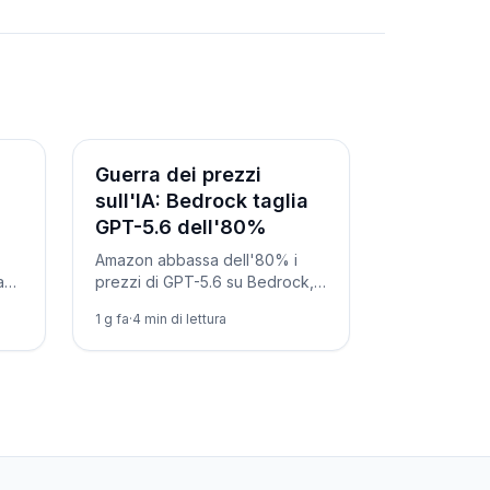
Aziende
Guerra dei prezzi
sull'IA: Bedrock taglia
GPT-5.6 dell'80%
Amazon abbassa dell'80% i
avi
prezzi di GPT-5.6 su Bedrock,
dopo i tagli di OpenAI e il nuovo
1 g fa
·
4
min di lettura
l
DeepSeek. L'IA generativa
.
diventa una commodity: chi ci
guadagna.