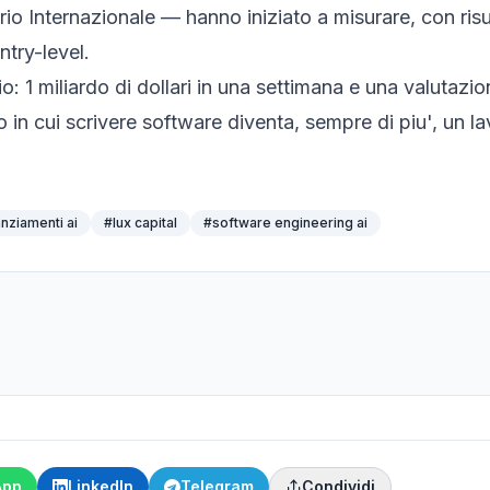
 Internazionale — hanno iniziato a misurare, con risu
try-level.
io: 1 miliardo di dollari in una settimana e una valutaz
o in cui scrivere software diventa, sempre di piu', un 
anziamenti ai
#
lux capital
#
software engineering ai
App
LinkedIn
Telegram
Condividi