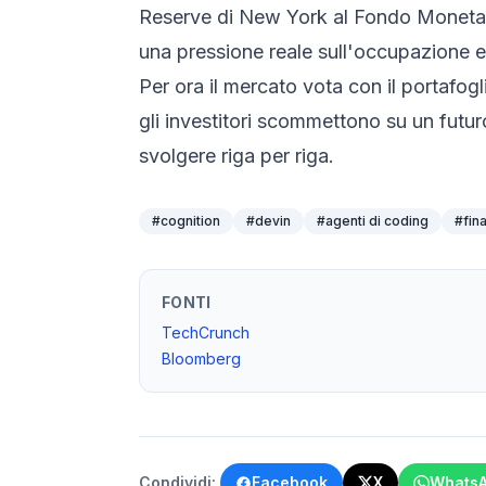
Reserve di New York al Fondo Monetario
una pressione reale sull'occupazione en
Per ora il mercato vota con il portafogl
gli investitori scommettono su un futur
svolgere riga per riga.
#
cognition
#
devin
#
agenti di coding
#
fin
FONTI
TechCrunch
Bloomberg
Condividi:
Facebook
X
Whats