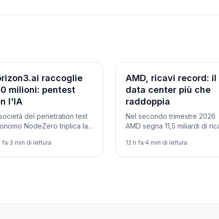
iende
Aziende
rizon3.ai raccoglie
AMD, ricavi record: il
0 milioni: pentest
data center più che
n l'IA
raddoppia
società del penetration test
Nel secondo trimestre 2026
onomo NodeZero triplica la
AMD segna 11,5 miliardi di ric
utazione oltre i 2 miliardi con
(+50%) e un data center a
h fa
·
3
min di lettura
12 h fa
·
4
min di lettura
round da 250 milioni, mentre
+107%, ma il titolo scende su
scono gli attacchi
margine lordo sotto le attese
omatizzati.