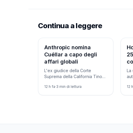
Continua a leggere
Aziende
Az
Anthropic nomina
Ho
Cuéllar a capo degli
25
affari globali
co
L'ex giudice della Corte
La 
Suprema della California Tino
aut
Cuéllar guiderà politica e
val
12 h fa
·
3
min di lettura
12 
relazioni con i governi di
un 
Anthropic, tra le tensioni con
cre
Washington.
aut