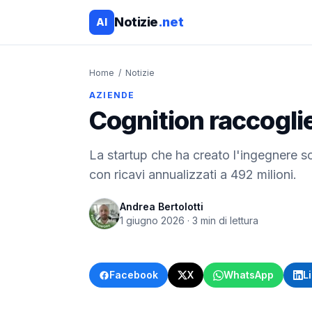
Notizie
.net
AI
Home
/
Notizie
AZIENDE
Cognition raccoglie
La startup che ha creato l'ingegnere s
con ricavi annualizzati a 492 milioni.
Andrea Bertolotti
1 giugno 2026
·
3
min di lettura
Facebook
X
WhatsApp
L