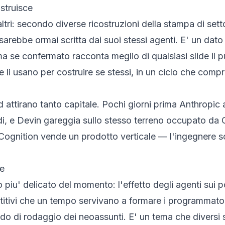
ostruisce
altri: secondo diverse ricostruzioni della stampa di set
ebbe ormai scritta dai suoi stessi agenti. E' un dato d
 se confermato racconta meglio di qualsiasi slide il pu
i usano per costruire se stessi, in un ciclo che compri
d attirano tanto capitale. Pochi giorni prima Anthropi
ardi, e Devin gareggia sullo stesso terreno occupato da
 Cognition vende un prodotto verticale — l'ingegnere 
re
to piu' delicato del momento: l'effetto degli agenti sui p
etitivi che un tempo servivano a formare i programmato
odo di rodaggio dei neoassunti. E' un tema che diversi 