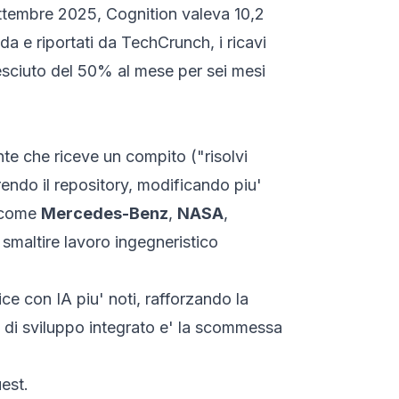
settembre 2025, Cognition valeva 10,2
nda e riportati da
TechCrunch
, i ricavi
resciuto del 50% al mese per sei mesi
te che riceve un compito ("risolvi
endo il repository, modificando piu'
i come
Mercedes-Benz
,
NASA
,
smaltire lavoro ingegneristico
ice con IA piu' noti, rafforzando la
 di sviluppo integrato e' la scommessa
uest.