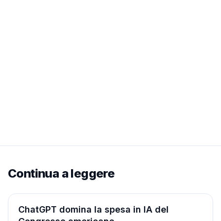
Continua a leggere
Società
ChatGPT domina la spesa in IA del