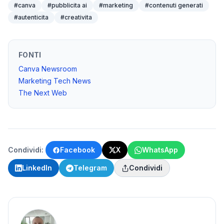
#
canva
#
pubblicita ai
#
marketing
#
contenuti generati
#
autenticita
#
creativita
FONTI
Canva Newsroom
Marketing Tech News
The Next Web
Condividi:
Facebook
X
WhatsApp
LinkedIn
Telegram
Condividi