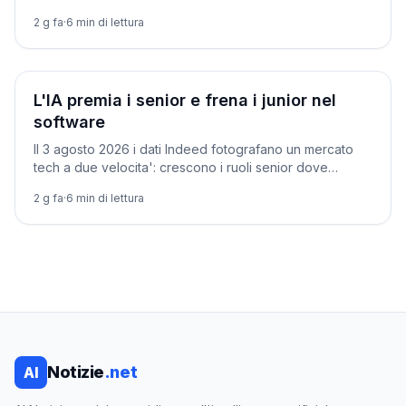
l'intelligenza artificiale grazie al PNRR. Intanto la FIASO
2 g fa
·
6
min di lettura
raccoglie 48 startup e 68 progetti, e dal 2 agosto
scattano gli obblighi dell'AI Act. Dove l'IA aiuta davvero
e cosa manca ancora.
Società
L'IA premia i senior e frena i junior nel
software
Il 3 agosto 2026 i dati Indeed fotografano un mercato
tech a due velocita': crescono i ruoli senior dove
l'intelligenza artificiale aumenta il valore dell'esperienza,
2 g fa
·
6
min di lettura
mentre si assottigliano le posizioni entry-level. Che cosa
cambia per chi cerca lavoro, per le aziende e per la
formazione, con uno sguardo all'Italia.
Notizie
.net
AI