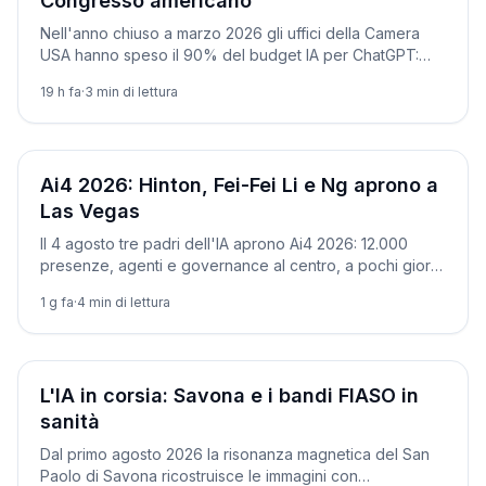
Congresso americano
Nell'anno chiuso a marzo 2026 gli uffici della Camera
USA hanno speso il 90% del budget IA per ChatGPT:
100.580 dollari contro i 13.160 di Claude.
19 h fa
·
3
min di lettura
Società
Ai4 2026: Hinton, Fei-Fei Li e Ng aprono a
Las Vegas
Il 4 agosto tre padri dell'IA aprono Ai4 2026: 12.000
presenze, agenti e governance al centro, a pochi giorni
dalle nuove regole europee.
1 g fa
·
4
min di lettura
Società
L'IA in corsia: Savona e i bandi FIASO in
sanità
Dal primo agosto 2026 la risonanza magnetica del San
Paolo di Savona ricostruisce le immagini con