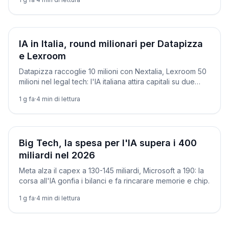
Aziende
IA in Italia, round milionari per Datapizza
e Lexroom
Datapizza raccoglie 10 milioni con Nextalia, Lexroom 50
milioni nel legal tech: l'IA italiana attira capitali su due
binari.
1 g fa
·
4
min di lettura
Aziende
Big Tech, la spesa per l'IA supera i 400
miliardi nel 2026
Meta alza il capex a 130-145 miliardi, Microsoft a 190: la
corsa all'IA gonfia i bilanci e fa rincarare memorie e chip.
1 g fa
·
4
min di lettura