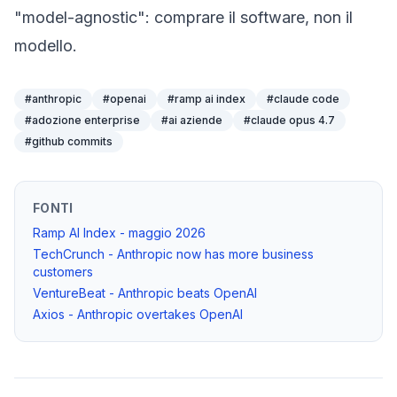
"model-agnostic": comprare il software, non il
modello.
#
anthropic
#
openai
#
ramp ai index
#
claude code
#
adozione enterprise
#
ai aziende
#
claude opus 4.7
#
github commits
FONTI
Ramp AI Index - maggio 2026
TechCrunch - Anthropic now has more business
customers
VentureBeat - Anthropic beats OpenAI
Axios - Anthropic overtakes OpenAI