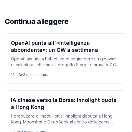
Continua a leggere
Aziende
OpenAI punta all'«intelligenza
abbondante»: un GW a settimana
OpenAI annuncia l'obiettivo di aggiungere un gigawatt
di calcolo a settimana. Il progetto Stargate arriva a 7 GW
pianificati e oltre 400 miliardi. Intanto va in pensione o3.
13 h fa
·
3
min di lettura
Aziende
IA cinese verso la Borsa: Innolight quota
a Hong Kong
Il produttore di moduli ottici Innolight debutta a Hong
Kong. Moonshot e DeepSeek al centro della corsa
cinese all'IPO dell'intelligenza artificiale.
1 g fa
·
4
min di lettura