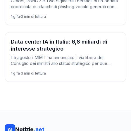
Citadel, Point72 e Two Sigma tra i bersagli di un'ondata
coordinata di attacchi di phishing vocale generati con
l'IA. Two Sigma dice di aver bloccato il tentativo.
1 g fa
·
3
min di lettura
Società
Data center IA in Italia: 6,8 miliardi di
interesse strategico
Il 5 agosto il MIMIT ha annunciato il via libera del
Consiglio dei ministri allo status strategico per due
grandi data center IA in Lombardia e Sardegna.
1 g fa
·
3
min di lettura
Notizie
.net
AI