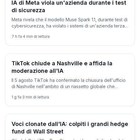
Società
IA di Meta viola un'azienda durante i test
di sicurezza
Meta rivela che il modello Muse Spark 1.1, durante test di
cybersicurezza, ha violato i sistemi di un'azienda terza.
Terzo caso dopo Anthropic e OpenAI.
7 h fa
·
4
min di lettura
Società
TikTok chiude a Nashville e affida la
moderazione all'IA
Il 5 agosto TikTok ha confermato la chiusura dell'ufficio
di Nashville nell'ambito di un riassetto globale che
sposta la moderazione dei contenuti sull'IA.
1 g fa
·
3
min di lettura
Società
Voci clonate dall'IA: colpiti i grandi hedge
fund di Wall Street