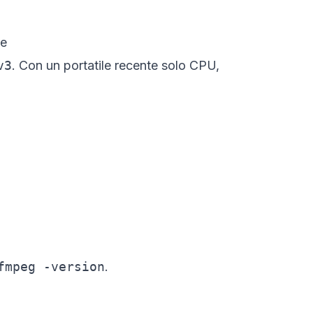
ce
v3
. Con un portatile recente solo CPU,
fmpeg -version
.