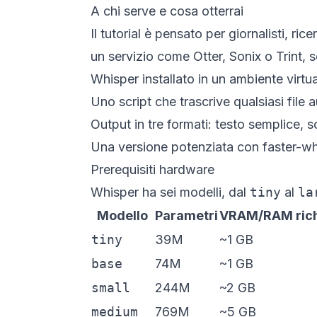
A chi serve e cosa otterrai
Il tutorial è pensato per giornalisti, r
un servizio come Otter, Sonix o Trint, s
Whisper installato in un ambiente virtu
Uno script che trascrive qualsiasi file a
Output in tre formati: testo semplice, s
Una versione potenziata con
faster-w
Prerequisiti hardware
Whisper ha sei modelli, dal
tiny
al
la
Modello
Parametri
VRAM/RAM rich
tiny
39M
~1 GB
base
74M
~1 GB
small
244M
~2 GB
medium
769M
~5 GB