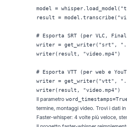
model = whisper.load_model("t
result = model.transcribe("vi
# Esporta SRT (per VLC, Final
writer = get_writer("srt", "."
writer(result, "video.mp4")

# Esporta VTT (per web e YouT
writer = get_writer("vtt", "."
writer(result, "video.mp4")
Il parametro
word_timestamps=Tru
termine, montaggi video. Trovi i dati i
Faster-whisper: 4 volte più veloce, ste
Il progetto
faster-whisper
reimplementa