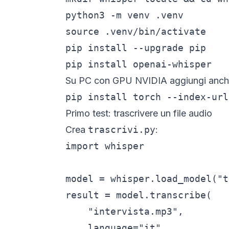
python3 -m venv .venv

source .venv/bin/activate    
pip install --upgrade pip

pip install openai-whisper
Su PC con GPU NVIDIA aggiungi anch
pip install torch --index-url
Primo test: trascrivere un file audio
Crea
trascrivi.py
:
import whisper

model = whisper.load_model("t
result = model.transcribe(

    "intervista.mp3",

    language="it",
