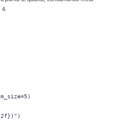
 4.
m_size=5)

2f})")
