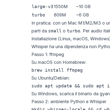
large-v3
1550M
~10 GB
turbo
809M
~6 GB
In pratica: con un Mac M1/M2/M3 o 
parti da
small
o
turbo
. Per audio ita
Installazione (Linux, macOS, Windows
Whisper ha una dipendenza non Pyth
Passo 1: ffmpeg
Su macOS con Homebrew:
brew install ffmpeg
Su Ubuntu/Debian:
sudo apt update && sudo apt i
Su Windows, scarica il binario da
gyan
Passo 2: ambiente Python e Whisper
mkdir whisper-locale && cd wh