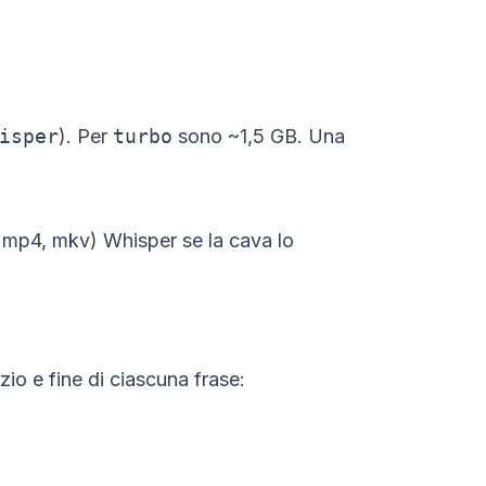
isper
). Per
turbo
sono ~1,5 GB. Una
v, mp4, mkv) Whisper se la cava lo
zio e fine di ciascuna frase: