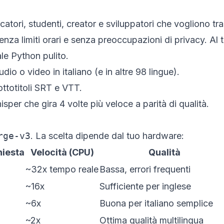
icercatori, studenti, creator e sviluppatori che vogliono 
enza limiti orari e senza preoccupazioni di privacy. Al 
ale Python pulito.
udio o video in italiano (e in altre 98 lingue).
ottotitoli SRT e VTT.
hisper
che gira 4 volte più veloce a parità di qualità.
rge-v3
. La scelta dipende dal tuo hardware:
iesta
Velocità (CPU)
Qualità
~32x tempo reale
Bassa, errori frequenti
~16x
Sufficiente per inglese
~6x
Buona per italiano semplice
~2x
Ottima qualità multilingua