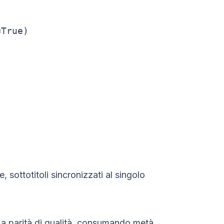
True)

ke, sottotitoli sincronizzati al singolo
 a parità di qualità, consumando metà