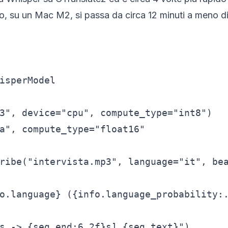
no, su un Mac M2, si passa da circa 12 minuti a meno di
isperModel

3", device="cpu", compute_type="int8")

a", compute_type="float16"

ribe("intervista.mp3", language="it", bea
o.language} ({info.language_probability:.
s -> {seg.end:6.2f}s] {seg.text}")