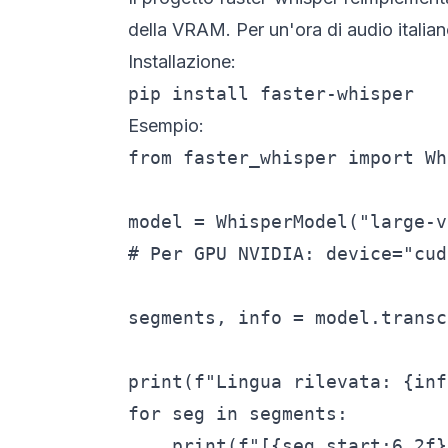
della VRAM. Per un'ora di audio italia
Installazione:
pip install faster-whisper
Esempio:
from faster_whisper import Wh
model = WhisperModel("large-v
# Per GPU NVIDIA: device="cud
segments, info = model.transc
print(f"Lingua rilevata: {inf
for seg in segments:

    print(f"[{seg.start:6.2f}