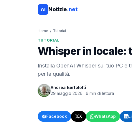
Notizie
.net
AI
Home
/
Tutorial
TUTORIAL
Whisper in locale: 
Installa OpenAI Whisper sul tuo PC e tra
per la qualità.
Andrea Bertolotti
29 maggio 2026
·
6
min di lettura
Facebook
X
WhatsApp
L