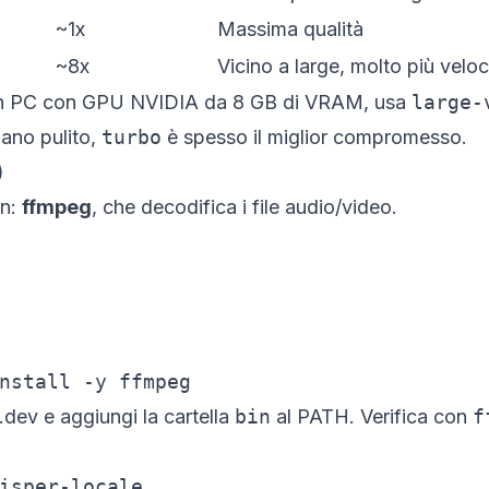
~1x
Massima qualità
~8x
Vicino a large, molto più velo
un PC con GPU NVIDIA da 8 GB di VRAM, usa
large-
liano pulito,
turbo
è spesso il miglior compromesso.
)
on:
ffmpeg
, che decodifica i file audio/video.
nstall -y ffmpeg
.dev
e aggiungi la cartella
bin
al PATH. Verifica con
f
isper-locale
