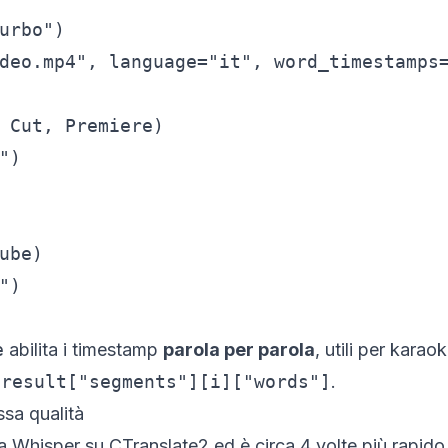
urbo")

deo.mp4", language="it", word_timestamps=
 Cut, Premiere)

)

ube)

)

e
abilita i timestamp
parola per parola
, utili per karao
n
result["segments"][i]["words"]
.
ssa qualità
 Whisper su CTranslate2 ed è circa 4 volte più rapido