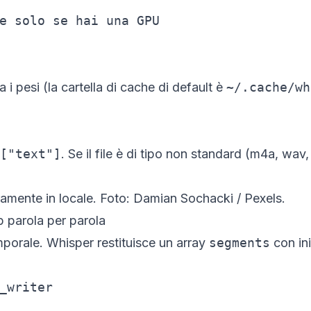
e solo se hai una GPU

 i pesi (la cartella di cache di default è
~/.cache/wh
["text"]
. Se il file è di tipo non standard (m4a, wa
ramente in locale. Foto: Damian Sochacki / Pexels.
 parola per parola
emporale. Whisper restituisce un array
segments
con ini
_writer
