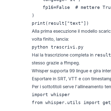
    fp16=False  # mettere Tru
)

print(result["text"])
Alla prima esecuzione il modello scarica
volta finito, lancia:
python trascrivi.py
Hai la trascrizione completa in
result
stesso grazie a ffmpeg.
Whisper supporta 99 lingue e gira inte
Esportare in SRT, VTT e con timestamp
Per i sottotitoli serve l'allineamento t
import whisper

from whisper.utils import get