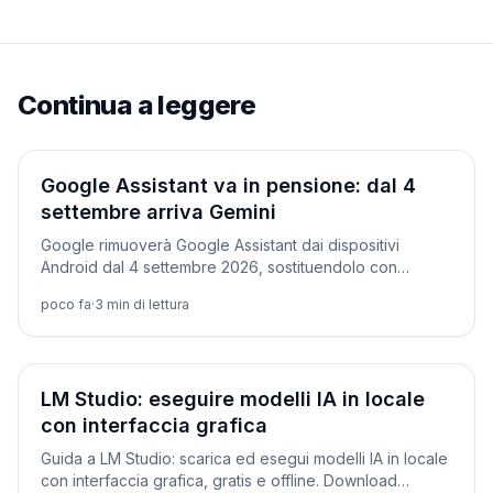
Continua a leggere
Prodotti
Google Assistant va in pensione: dal 4
settembre arriva Gemini
Google rimuoverà Google Assistant dai dispositivi
Android dal 4 settembre 2026, sostituendolo con
Gemini. Ecco quali dispositivi sono coinvolti e le
poco fa
·
3
min di lettura
eccezioni.
Tutorial
LM Studio: eseguire modelli IA in locale
con interfaccia grafica
Guida a LM Studio: scarica ed esegui modelli IA in locale
con interfaccia grafica, gratis e offline. Download