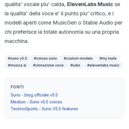
qualita' vocale piu' calda,
ElevenLabs Music
se
la qualita' della voce e' il punto piu' critico, e i
modelli aperti come MusicGen o Stable Audio per
chi preferisce la totale autonomia su una propria
macchina.
#
suno v5.5
#
voices suno
#
custom models
#
my taste
#
musica ai
#
clonazione voce
#
udio
#
elevenlabs music
FONTI
Suno - blog ufficiale v5.5
Medium - Suno v5.5 voices
TechnoSports - Suno V5.5 features