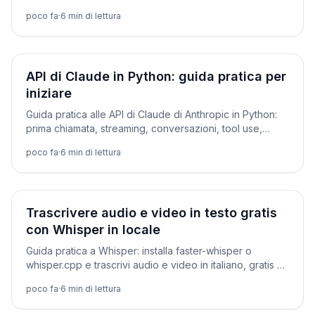
modelli, quantizzazioni, chat con documenti e server
poco fa
·
6
min di lettura
API.
Tutorial
API di Claude in Python: guida pratica per
iniziare
Guida pratica alle API di Claude di Anthropic in Python:
prima chiamata, streaming, conversazioni, tool use,
JSON strutturato e prompt caching. Con prezzi
poco fa
·
6
min di lettura
aggiornati.
Tutorial
Trascrivere audio e video in testo gratis
con Whisper in locale
Guida pratica a Whisper: installa faster-whisper o
whisper.cpp e trascrivi audio e video in italiano, gratis e
in locale. Comandi, codice, sottotitoli SRT ed errori
poco fa
·
6
min di lettura
comuni.