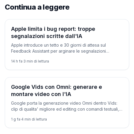
Continua a leggere
Prodotti
Apple limita i bug report: troppe
segnalazioni scritte dall'IA
Apple introduce un tetto e 30 giorni di attesa sul
Feedback Assistant per arginare le segnalazioni
generate dall'IA. Prima di lei l'avevano fatto curl e
14 h fa
·
3
min di lettura
l'Internet Bug Bounty.
Novità
Google Vids con Omni: generare e
montare video con l'IA
Google porta la generazione video Omni dentro Vids:
clip di qualita' migliore ed editing con comandi testuali,
integrati in Workspace.
1 g fa
·
4
min di lettura