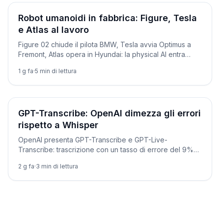
Prodotti
Robot umanoidi in fabbrica: Figure, Tesla
e Atlas al lavoro
Figure 02 chiude il pilota BMW, Tesla avvia Optimus a
Fremont, Atlas opera in Hyundai: la physical AI entra
davvero in produzione.
1 g fa
·
5
min di lettura
Novità
GPT-Transcribe: OpenAI dimezza gli errori
rispetto a Whisper
OpenAI presenta GPT-Transcribe e GPT-Live-
Transcribe: trascrizione con un tasso di errore del 9%
contro il 15% di Whisper. Ecco come usarli via API, con
2 g fa
·
3
min di lettura
codice pronto.