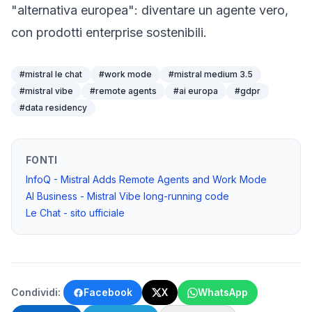
"alternativa europea": diventare un agente vero,
con prodotti enterprise sostenibili.
#
mistral le chat
#
work mode
#
mistral medium 3.5
#
mistral vibe
#
remote agents
#
ai europa
#
gdpr
#
data residency
FONTI
InfoQ - Mistral Adds Remote Agents and Work Mode
AI Business - Mistral Vibe long-running code
Le Chat - sito ufficiale
Condividi:
Facebook
X
WhatsApp