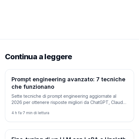
Continua a leggere
Tutorial
Prompt engineering avanzato: 7 tecniche
che funzionano
Sette tecniche di prompt engineering aggiornate al
2026 per ottenere risposte migliori da ChatGPT, Claude
e Gemini, con prompt copiabili.
4 h fa
·
7
min di lettura
Tutorial