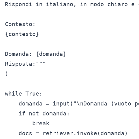
Rispondi in italiano, in modo chiaro e c
Contesto:

{contesto}

Domanda: {domanda}

Risposta:"""

)

while True:

    domanda = input("\nDomanda (vuoto p
    if not domanda:

        break

    docs = retriever.invoke(domanda)
