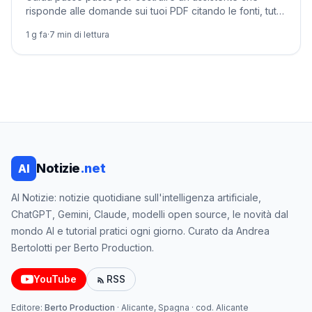
risponde alle domande sui tuoi PDF citando le fonti, tutto
in locale con Ollama, Python e Chroma.
1 g fa
·
7
min di lettura
Notizie
.net
AI
AI Notizie: notizie quotidiane sull'intelligenza artificiale,
ChatGPT, Gemini, Claude, modelli open source, le novità dal
mondo AI e tutorial pratici ogni giorno. Curato da Andrea
Bertolotti per Berto Production.
YouTube
RSS
Editore:
Berto Production
·
Alicante, Spagna
· cod.
Alicante