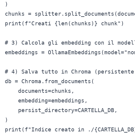
)

chunks = splitter.split_documents(docume
print(f"Creati {len(chunks)} chunk")

# 3) Calcola gli embedding con il modell
embeddings = OllamaEmbeddings(model="no
# 4) Salva tutto in Chroma (persistente 
db = Chroma.from_documents(

    documents=chunks,

    embedding=embeddings,

    persist_directory=CARTELLA_DB,

)

print(f"Indice creato in ./{CARTELLA_DB