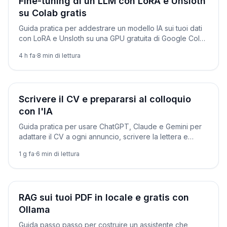
Fine-tuning di un LLM con LoRA e Unsloth
su Colab gratis
Guida pratica per addestrare un modello IA sui tuoi dati
con LoRA e Unsloth su una GPU gratuita di Google Colab
ed esportarlo in Ollama.
4 h fa
·
8
min di lettura
Tutorial
Scrivere il CV e prepararsi al colloquio
con l'IA
Guida pratica per usare ChatGPT, Claude e Gemini per
adattare il CV a ogni annuncio, scrivere la lettera e
simulare il colloquio, con prompt pronti.
1 g fa
·
6
min di lettura
Tutorial
RAG sui tuoi PDF in locale e gratis con
Ollama
Guida passo passo per costruire un assistente che