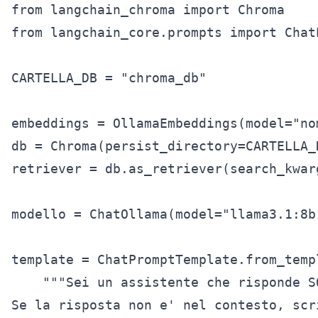
from langchain_chroma import Chroma

from langchain_core.prompts import ChatP
CARTELLA_DB = "chroma_db"

embeddings = OllamaEmbeddings(model="no
db = Chroma(persist_directory=CARTELLA_
retriever = db.as_retriever(search_kwarg
modello = ChatOllama(model="llama3.1:8b
template = ChatPromptTemplate.from_templ
    """Sei un assistente che risponde S
Se la risposta non e' nel contesto, scr