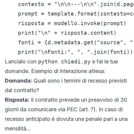
    contesto = "\n\n---\n\n".join(d.pag
    prompt = template.format(contesto=c
    risposta = modello.invoke(prompt)

    print("\n" + risposta.content)

    fonti = {d.metadata.get("source", "
    print("\nFonti:", ", ".join(fonti))
Lancialo con
python chiedi.py
e fai le tue
domande. Esempio di interazione attesa:
Domanda:
Quali sono i termini di recesso previsti
dal contratto?
Risposta:
Il contratto prevede un preavviso di 30
giorni da comunicare via PEC (art. 7). In caso di
recesso anticipato è dovuta una penale pari a una
mensilità...