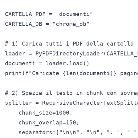
CARTELLA_PDF = "documenti"

CARTELLA_DB = "chroma_db"

# 1) Carica tutti i PDF della cartella

loader = PyPDFDirectoryLoader(CARTELLA_P
documenti = loader.load()

print(f"Caricate {len(documenti)} pagine
# 2) Spezza il testo in chunk con sovrap
splitter = RecursiveCharacterTextSplitte
    chunk_size=1000,

    chunk_overlap=150,

    separators=["\n\n", "\n", ". ", " ",