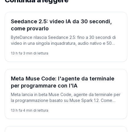
Novità
Seedance 2.5: video IA da 30 secondi,
come provarlo
ByteDance rilascia Seedance 2.5: fino a 30 secondi di
video in una singola inquadratura, audio nativo e 50
riferimenti. Dove trovarlo e come usarlo su Dreamina.
13 h fa
·
3
min di lettura
Novità
Meta Muse Code: l'agente da terminale
per programmare con l'IA
Meta lancia in beta Muse Code, agente da terminale per
la programmazione basato su Muse Spark 1.2. Come
provarlo, requisiti e prezzi a confronto con Claude.
13 h fa
·
4
min di lettura