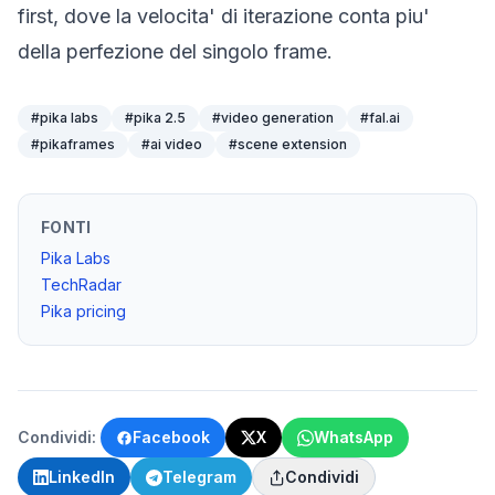
first, dove la velocita' di iterazione conta piu'
della perfezione del singolo frame.
#
pika labs
#
pika 2.5
#
video generation
#
fal.ai
#
pikaframes
#
ai video
#
scene extension
FONTI
Pika Labs
TechRadar
Pika pricing
Condividi:
Facebook
X
WhatsApp
LinkedIn
Telegram
Condividi