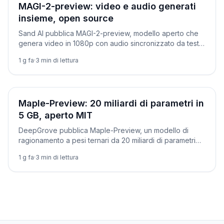
Novità
MAGI-2-preview: video e audio generati
insieme, open source
Sand AI pubblica MAGI-2-preview, modello aperto che
genera video in 1080p con audio sincronizzato da testo
o immagine. Licenza Apache 2.0: come funziona.
1 g fa
·
3
min di lettura
Novità
Maple-Preview: 20 miliardi di parametri in
5 GB, aperto MIT
DeepGrove pubblica Maple-Preview, un modello di
ragionamento a pesi ternari da 20 miliardi di parametri
che sta in 5 GB e gira su un Mac mini. Come provarlo.
1 g fa
·
3
min di lettura