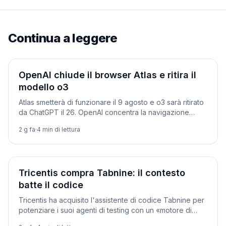
Continua a leggere
Prodotti
OpenAI chiude il browser Atlas e ritira il
modello o3
Atlas smetterà di funzionare il 9 agosto e o3 sarà ritirato
da ChatGPT il 26. OpenAI concentra la navigazione
agentica dentro ChatGPT e Codex.
2 g fa
·
4
min di lettura
Prodotti
Tricentis compra Tabnine: il contesto
batte il codice
Tricentis ha acquisito l'assistente di codice Tabnine per
potenziare i suoi agenti di testing con un «motore di
contesto» sui sistemi aziendali.