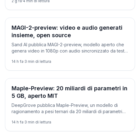
2 g fa
·
4
min di lettura
Novità
MAGI-2-preview: video e audio generati
insieme, open source
Sand AI pubblica MAGI-2-preview, modello aperto che
genera video in 1080p con audio sincronizzato da testo
o immagine. Licenza Apache 2.0: come funziona.
14 h fa
·
3
min di lettura
Novità
Maple-Preview: 20 miliardi di parametri in
5 GB, aperto MIT
DeepGrove pubblica Maple-Preview, un modello di
ragionamento a pesi ternari da 20 miliardi di parametri
che sta in 5 GB e gira su un Mac mini. Come provarlo.
14 h fa
·
3
min di lettura