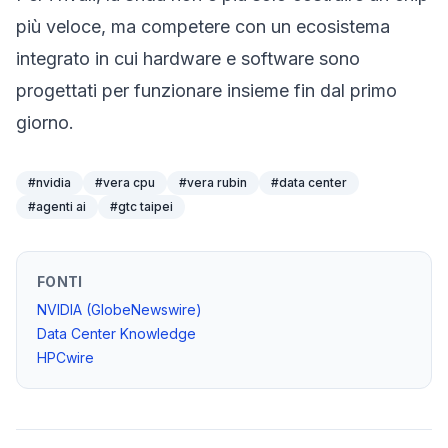
più veloce, ma competere con un ecosistema
integrato in cui hardware e software sono
progettati per funzionare insieme fin dal primo
giorno.
#
nvidia
#
vera cpu
#
vera rubin
#
data center
#
agenti ai
#
gtc taipei
FONTI
NVIDIA (GlobeNewswire)
Data Center Knowledge
HPCwire