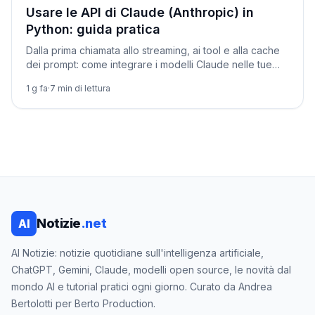
Tutorial
Usare le API di Claude (Anthropic) in
Python: guida pratica
Dalla prima chiamata allo streaming, ai tool e alla cache
dei prompt: come integrare i modelli Claude nelle tue
app Python.
1 g fa
·
7
min di lettura
Notizie
.net
AI
AI Notizie: notizie quotidiane sull'intelligenza artificiale,
ChatGPT, Gemini, Claude, modelli open source, le novità dal
mondo AI e tutorial pratici ogni giorno. Curato da Andrea
Bertolotti per Berto Production.