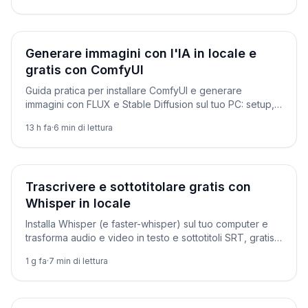
Tutorial
Generare immagini con l'IA in locale e
gratis con ComfyUI
Guida pratica per installare ComfyUI e generare
immagini con FLUX e Stable Diffusion sul tuo PC: setup,
download dei modelli, primo workflow, prompt di
13 h fa
·
6
min di lettura
esempio ed errori comuni.
Tutorial
Trascrivere e sottotitolare gratis con
Whisper in locale
Installa Whisper (e faster-whisper) sul tuo computer e
trasforma audio e video in testo e sottotitoli SRT, gratis
e offline.
1 g fa
·
7
min di lettura