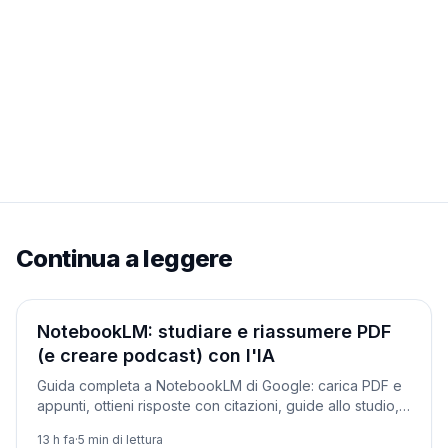
Continua a leggere
Tutorial
NotebookLM: studiare e riassumere PDF
(e creare podcast) con l'IA
Guida completa a NotebookLM di Google: carica PDF e
appunti, ottieni risposte con citazioni, guide allo studio,
quiz e un podcast audio in italiano dai tuoi documenti.
13 h fa
·
5
min di lettura