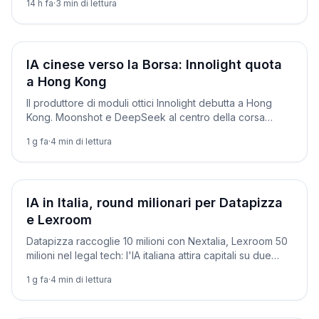
14 h fa
·
3
min di lettura
Aziende
IA cinese verso la Borsa: Innolight quota
a Hong Kong
Il produttore di moduli ottici Innolight debutta a Hong
Kong. Moonshot e DeepSeek al centro della corsa
cinese all'IPO dell'intelligenza artificiale.
1 g fa
·
4
min di lettura
Aziende
IA in Italia, round milionari per Datapizza
e Lexroom
Datapizza raccoglie 10 milioni con Nextalia, Lexroom 50
milioni nel legal tech: l'IA italiana attira capitali su due
binari.
1 g fa
·
4
min di lettura