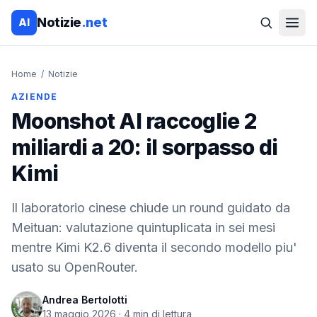
Notizie
.net
AI
Home
/
Notizie
AZIENDE
Moonshot AI raccoglie 2
miliardi a 20: il sorpasso di
Kimi
Il laboratorio cinese chiude un round guidato da
Meituan: valutazione quintuplicata in sei mesi
mentre Kimi K2.6 diventa il secondo modello piu'
usato su OpenRouter.
Andrea Bertolotti
13 maggio 2026
·
4
min di lettura