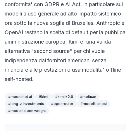
conformita' con GDPR e AI Act, in particolare sui
modelli a uso generale ad alto impatto sistemico
ora sotto la nuova soglia di Bruxelles. Anthropic e
OpenAI restano la scelta di default per la pubblica
amministrazione europea; Kimi e' una valida
alternativa "second source" per chi vuole
indipendenza dai fornitori americani senza
rinunciare alle prestazioni o usa modalita' offline
self-hosted.
#
moonshot ai
#
kimi
#
kimi k2.6
#
meituan
#
long-z investments
#
openrouter
#
modelli cinesi
#
modelli open weight