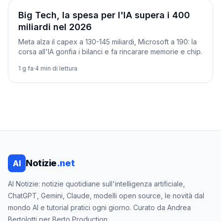
Aziende
Big Tech, la spesa per l'IA supera i 400
miliardi nel 2026
Meta alza il capex a 130-145 miliardi, Microsoft a 190: la
corsa all'IA gonfia i bilanci e fa rincarare memorie e chip.
1 g fa
·
4
min di lettura
Notizie
.net
AI
AI Notizie: notizie quotidiane sull'intelligenza artificiale,
ChatGPT, Gemini, Claude, modelli open source, le novità dal
mondo AI e tutorial pratici ogni giorno. Curato da Andrea
Bertolotti per Berto Production.