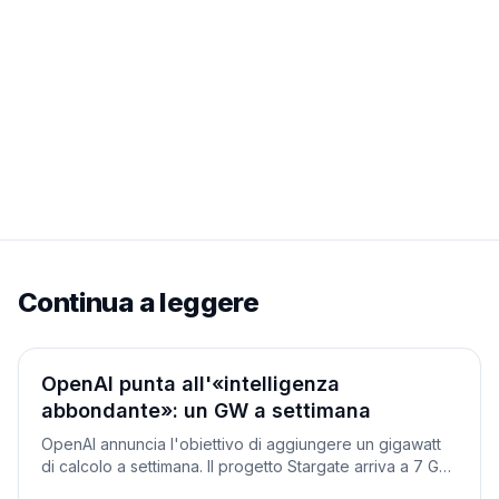
Continua a leggere
Aziende
OpenAI punta all'«intelligenza
abbondante»: un GW a settimana
OpenAI annuncia l'obiettivo di aggiungere un gigawatt
di calcolo a settimana. Il progetto Stargate arriva a 7 GW
pianificati e oltre 400 miliardi. Intanto va in pensione o3.