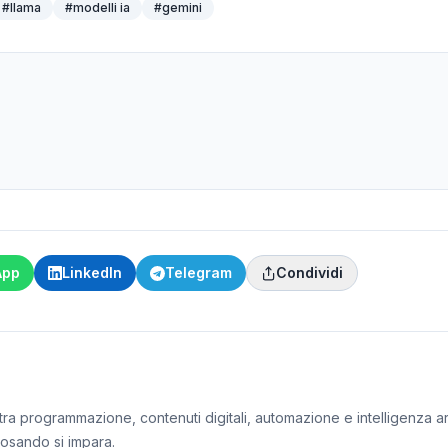
#
llama
#
modelli ia
#
gemini
App
LinkedIn
Telegram
Condividi
ra programmazione, contenuti digitali, automazione e intelligenza artif
iosando si impara.