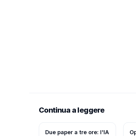
Continua a leggere
Ricerca
Ric
Due paper a tre ore: l'IA
Op