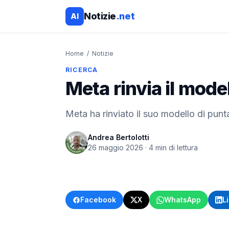
Notizie
.net
AI
Home
/
Notizie
RICERCA
Meta rinvia il mo
Meta ha rinviato il suo modello di pun
Andrea Bertolotti
26 maggio 2026
·
4
min di lettura
Facebook
X
WhatsApp
L