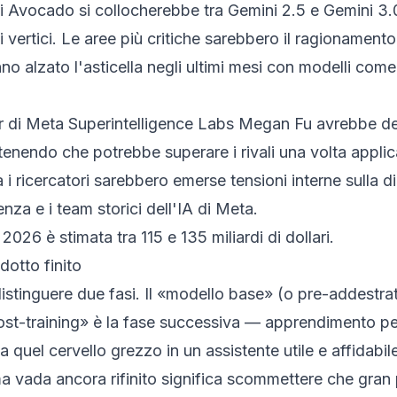
ni Avocado si collocherebbe tra Gemini 2.5 e Gemini 3.0 
ertici. Le aree più critiche sarebbero il ragionamento
o alzato l'asticella negli ultimi mesi con modelli co
er di Meta Superintelligence Labs Megan Fu avrebbe de
nendo che potrebbe superare i rivali una volta applicate
 i ricercatori sarebbero emerse tensioni interne sulla d
enza e i team storici dell'IA di Meta.
 2026 è stimata tra 115 e 135 miliardi di dollari.
dotto finito
istinguere due fasi. Il «modello base» (o pre-addestra
«post-training» è la fase successiva — apprendimento pe
a quel cervello grezzo in un assistente utile e affidab
vada ancora rifinito significa scommettere che gran par