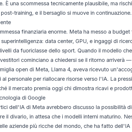
e. È una scommessa tecnicamente plausibile, ma risc
ost-training, e il bersaglio si muove in continuazione.
lente
ommessa finanziaria enorme. Meta ha messo a budget tra 
a superintelligenza: data center, GPU, e ingaggi di rice
livelli da fuoriclasse dello sport. Quando il modello ch
investitori cominciano a chiedersi se il ritorno arriverà
miglia open di Meta, Llama 4, aveva ricevuto un'accogli
 al personale per riallocare risorse verso l'IA. La pre
rché il mercato premia oggi chi dimostra ricavi e prodot
tecnologia di Google
rtici dell'IA di Meta avrebbero discusso la possibilità 
 il divario, in attesa che i modelli interni maturino. 
delle aziende più ricche del mondo, che ha fatto dell'IA