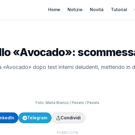
Home
Notizie
Novità
Tutorial
dello «Avocado»: scommess
ta «Avocado» dopo test interni deludenti, mettendo in d
Foto:
Marta Branco / Pexels
/ Pexels
inkedIn
Telegram
Condividi
PUBBLICITÀ