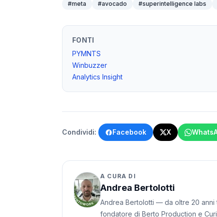
#
meta
#
avocado
#
superintelligence labs
FONTI
PYMNTS
Winbuzzer
Analytics Insight
Condividi:
Facebook
X
Whats
A CURA DI
Andrea Bertolotti
Andrea Bertolotti — da oltre 20 anni t
fondatore di Berto Production e Cur