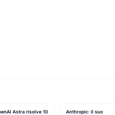
erca
Ricerca
enAI Astra risolve 10
Anthropic: il suo