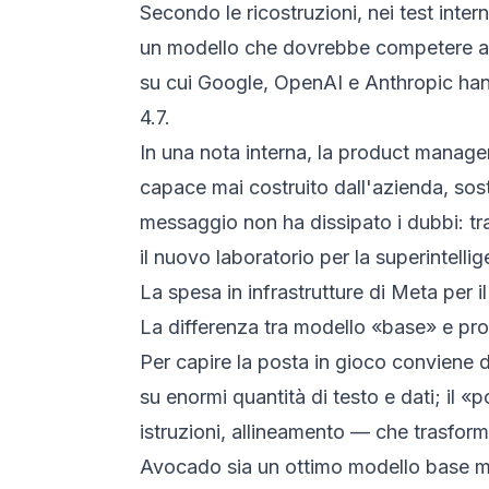
Secondo le ricostruzioni, nei test inter
un modello che dovrebbe competere ai v
su cui Google, OpenAI e Anthropic hann
4.7.
In una nota interna, la product manag
capace mai costruito dall'azienda, soste
messaggio non ha dissipato i dubbi: tra
il nuovo laboratorio per la superintellig
La spesa in infrastrutture di Meta per il
La differenza tra modello «base» e pro
Per capire la posta in gioco conviene d
su enormi quantità di testo e dati; il 
istruzioni, allineamento — che trasform
Avocado sia un ottimo modello base ma 