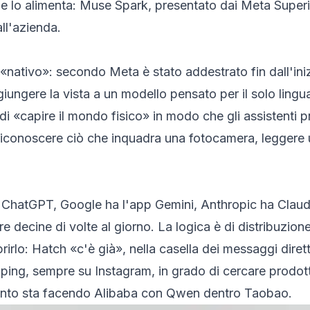
 che lo alimenta: Muse Spark, presentato dai Meta Supe
ll'azienda.
nativo»: secondo Meta è stato addestrato fin dall'i
iungere la vista a un modello pensato per il solo lingu
di «capire il mondo fisico» in modo che gli assistent
iconoscere ciò che inquadra una fotocamera, leggere un
a ChatGPT, Google ha l'app Gemini, Anthropic ha Claud
e decine di volte al giorno. La logica è di distribuzio
rirlo: Hatch «c'è già», nella casella dei messaggi diret
ping, sempre su Instagram, in grado di cercare prodott
quanto sta facendo Alibaba con Qwen dentro Taobao.