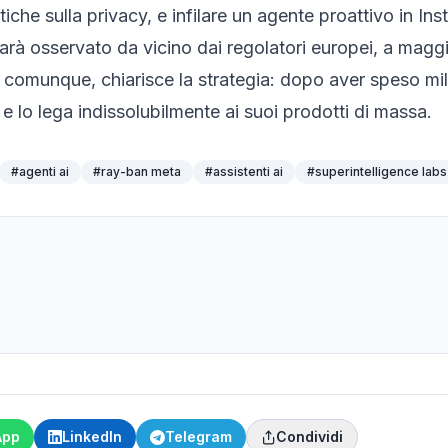
iche sulla privacy, e infilare un agente proattivo in In
arà osservato da vicino dai regolatori europei, a maggi
comunque, chiarisce la strategia: dopo aver speso mili
e lo lega indissolubilmente ai suoi prodotti di massa.
#
agenti ai
#
ray-ban meta
#
assistenti ai
#
superintelligence labs
App
LinkedIn
Telegram
Condividi