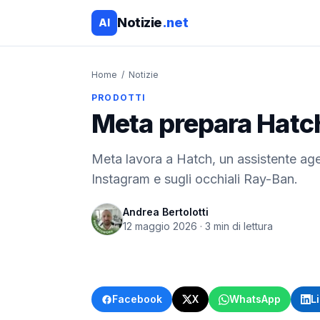
Notizie
.net
AI
Home
/
Notizie
PRODOTTI
Meta prepara Hatch
Meta lavora a Hatch, un assistente ag
Instagram e sugli occhiali Ray-Ban.
Andrea Bertolotti
12 maggio 2026
·
3
min di lettura
Facebook
X
WhatsApp
L