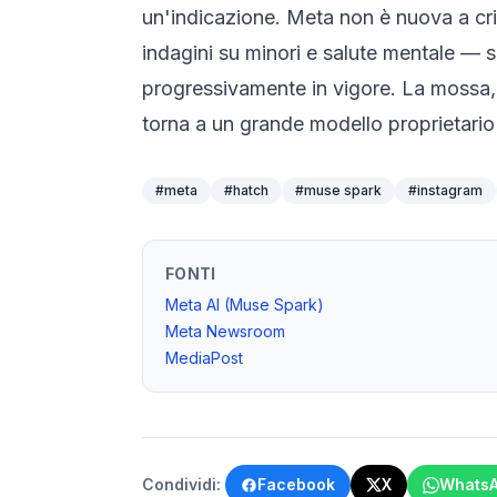
un'indicazione. Meta non è nuova a crit
indagini su minori e salute mentale — s
progressivamente in vigore. La mossa, 
torna a un grande modello proprietario 
#
meta
#
hatch
#
muse spark
#
instagram
FONTI
Meta AI (Muse Spark)
Meta Newsroom
MediaPost
Condividi:
Facebook
X
Whats