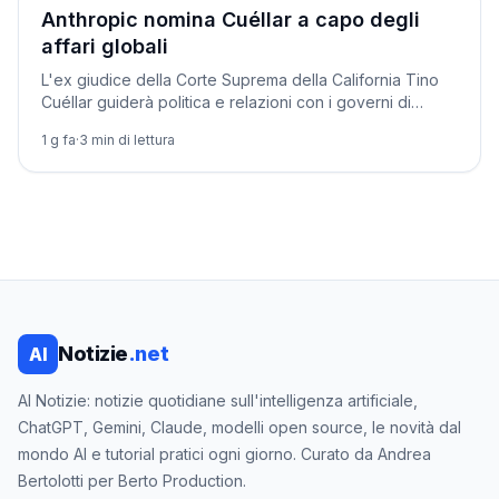
Aziende
Anthropic nomina Cuéllar a capo degli
affari globali
L'ex giudice della Corte Suprema della California Tino
Cuéllar guiderà politica e relazioni con i governi di
Anthropic, tra le tensioni con Washington.
1 g fa
·
3
min di lettura
Notizie
.net
AI
AI Notizie: notizie quotidiane sull'intelligenza artificiale,
ChatGPT, Gemini, Claude, modelli open source, le novità dal
mondo AI e tutorial pratici ogni giorno. Curato da Andrea
Bertolotti per Berto Production.