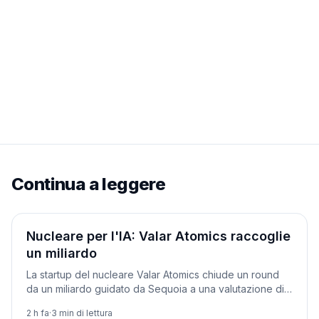
Continua a leggere
Aziende
Nucleare per l'IA: Valar Atomics raccoglie
un miliardo
La startup del nucleare Valar Atomics chiude un round
da un miliardo guidato da Sequoia a una valutazione di
6 miliardi, per alimentare i data center IA.
2 h fa
·
3
min di lettura