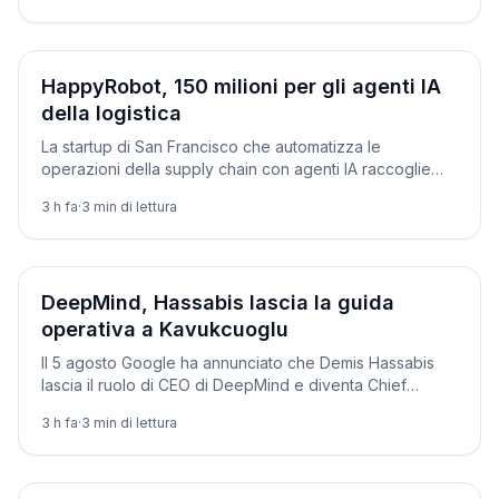
Aziende
HappyRobot, 150 milioni per gli agenti IA
della logistica
La startup di San Francisco che automatizza le
operazioni della supply chain con agenti IA raccoglie
150 milioni e diventa un unicorno da 1,2 miliardi.
3 h fa
·
3
min di lettura
Aziende
DeepMind, Hassabis lascia la guida
operativa a Kavukcuoglu
Il 5 agosto Google ha annunciato che Demis Hassabis
lascia il ruolo di CEO di DeepMind e diventa Chief
Scientist di Alphabet. Se ne va anche Jeff Dean.
3 h fa
·
3
min di lettura