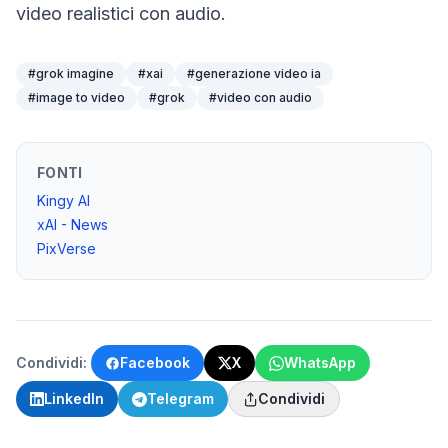
video realistici con audio.
#
grok imagine
#
xai
#
generazione video ia
#
image to video
#
grok
#
video con audio
FONTI
Kingy AI
xAI - News
PixVerse
Condividi:
Facebook
X
WhatsApp
LinkedIn
Telegram
Condividi