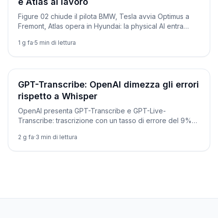
e Atlas al lavoro
Figure 02 chiude il pilota BMW, Tesla avvia Optimus a
Fremont, Atlas opera in Hyundai: la physical AI entra
davvero in produzione.
1 g fa
·
5
min di lettura
Novità
GPT-Transcribe: OpenAI dimezza gli errori
rispetto a Whisper
OpenAI presenta GPT-Transcribe e GPT-Live-
Transcribe: trascrizione con un tasso di errore del 9%
contro il 15% di Whisper. Ecco come usarli via API, con
2 g fa
·
3
min di lettura
codice pronto.