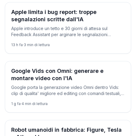
Prodotti
Apple limita i bug report: troppe
segnalazioni scritte dall'IA
Apple introduce un tetto e 30 giorni di attesa sul
Feedback Assistant per arginare le segnalazioni
generate dall'IA. Prima di lei l'avevano fatto curl e
13 h fa
·
3
min di lettura
l'Internet Bug Bounty.
Novità
Google Vids con Omni: generare e
montare video con l'IA
Google porta la generazione video Omni dentro Vids:
clip di qualita' migliore ed editing con comandi testuali,
integrati in Workspace.
1 g fa
·
4
min di lettura
Prodotti
Robot umanoidi in fabbrica: Figure, Tesla