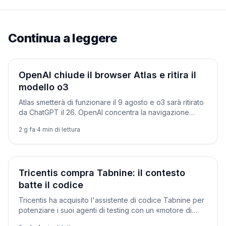
Continua a leggere
Prodotti
OpenAI chiude il browser Atlas e ritira il
modello o3
Atlas smetterà di funzionare il 9 agosto e o3 sarà ritirato
da ChatGPT il 26. OpenAI concentra la navigazione
agentica dentro ChatGPT e Codex.
2 g fa
·
4
min di lettura
Prodotti
Tricentis compra Tabnine: il contesto
batte il codice
Tricentis ha acquisito l'assistente di codice Tabnine per
potenziare i suoi agenti di testing con un «motore di
contesto» sui sistemi aziendali.