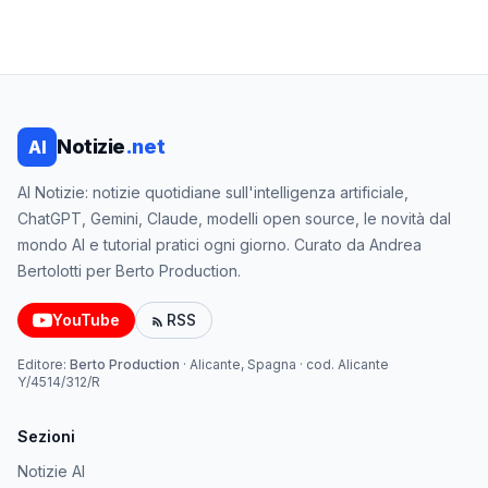
Notizie
.net
AI
AI Notizie: notizie quotidiane sull'intelligenza artificiale,
ChatGPT, Gemini, Claude, modelli open source, le novità dal
mondo AI e tutorial pratici ogni giorno. Curato da Andrea
Bertolotti per Berto Production.
YouTube
RSS
Editore:
Berto Production
·
Alicante, Spagna
· cod.
Alicante
Y/4514/312/R
Sezioni
Notizie AI