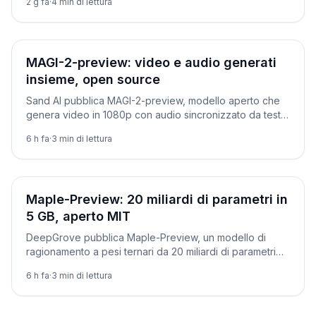
2 g fa
·
4
min di lettura
Novità
MAGI-2-preview: video e audio generati
insieme, open source
Sand AI pubblica MAGI-2-preview, modello aperto che
genera video in 1080p con audio sincronizzato da testo
o immagine. Licenza Apache 2.0: come funziona.
6 h fa
·
3
min di lettura
Novità
Maple-Preview: 20 miliardi di parametri in
5 GB, aperto MIT
DeepGrove pubblica Maple-Preview, un modello di
ragionamento a pesi ternari da 20 miliardi di parametri
che sta in 5 GB e gira su un Mac mini. Come provarlo.
6 h fa
·
3
min di lettura