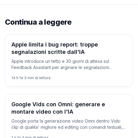
Continua a leggere
Prodotti
Apple limita i bug report: troppe
segnalazioni scritte dall'IA
Apple introduce un tetto e 30 giorni di attesa sul
Feedback Assistant per arginare le segnalazioni
generate dall'IA. Prima di lei l'avevano fatto curl e
14 h fa
·
3
min di lettura
l'Internet Bug Bounty.
Novità
Google Vids con Omni: generare e
montare video con l'IA
Google porta la generazione video Omni dentro Vids:
clip di qualita' migliore ed editing con comandi testuali,
integrati in Workspace.
1 g fa
·
4
min di lettura