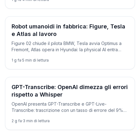
Prodotti
Robot umanoidi in fabbrica: Figure, Tesla
e Atlas al lavoro
Figure 02 chiude il pilota BMW, Tesla avvia Optimus a
Fremont, Atlas opera in Hyundai: la physical AI entra
davvero in produzione.
1 g fa
·
5
min di lettura
Novità
GPT-Transcribe: OpenAI dimezza gli errori
rispetto a Whisper
OpenAI presenta GPT-Transcribe e GPT-Live-
Transcribe: trascrizione con un tasso di errore del 9%
contro il 15% di Whisper. Ecco come usarli via API, con
2 g fa
·
3
min di lettura
codice pronto.