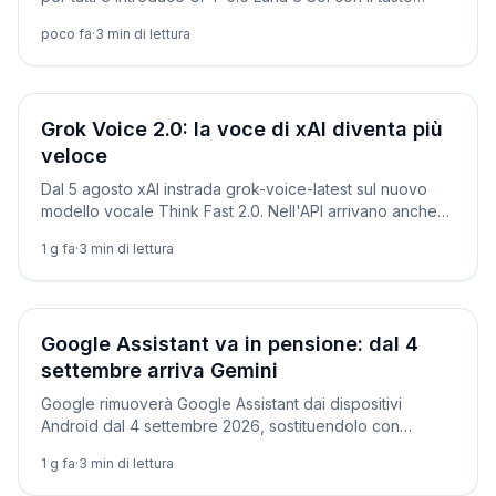
Think.
poco fa
·
3
min di lettura
Prodotti
Grok Voice 2.0: la voce di xAI diventa più
veloce
Dal 5 agosto xAI instrada grok-voice-latest sul nuovo
modello vocale Think Fast 2.0. Nell'API arrivano anche
video 1080p e testo-in-video.
1 g fa
·
3
min di lettura
Prodotti
Google Assistant va in pensione: dal 4
settembre arriva Gemini
Google rimuoverà Google Assistant dai dispositivi
Android dal 4 settembre 2026, sostituendolo con
Gemini. Ecco quali dispositivi sono coinvolti e le
1 g fa
·
3
min di lettura
eccezioni.