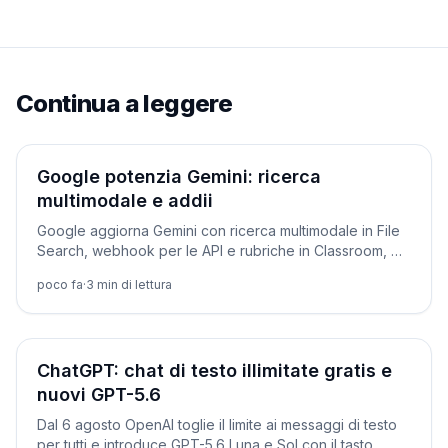
Continua a leggere
Prodotti
Google potenzia Gemini: ricerca
multimodale e addii
Google aggiorna Gemini con ricerca multimodale in File
Search, webhook per le API e rubriche in Classroom, ma
spegne alcuni modelli il 17 agosto.
poco fa
·
3
min di lettura
Prodotti
ChatGPT: chat di testo illimitate gratis e
nuovi GPT-5.6
Dal 6 agosto OpenAI toglie il limite ai messaggi di testo
per tutti e introduce GPT-5.6 Luna e Sol con il tasto