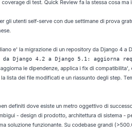
la coverage di test. Quick Review fa la stessa cosa ma 
r gli utenti self-serve con due settimane di prova gratu
mese.
liano e' la migrazione di un repository da Django 4 a D
 da Django 4.2 a Django 5.1: aggiorna re
 aggiorna le dipendenze, applica i fix di compatibilita'
la lista dei file modificati e un riassunto degli step. 
en definiti dove esiste un metro oggettivo di successo 
bigui - design di prodotto, architettura di sistema - pe
ima soluzione funzionante. Su codebase grandi (>500.00