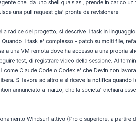
agente che, da uno shell qualsiasi, prende in carico un
ituisce una pull request gia' pronta da revisionare.
lla radice del progetto, si descrive il task in linguaggi
 Quando il task e' complesso - patch su molti file, refa
 a una VM remota dove ha accesso a una propria shell
eseguire test, di registrare video della sessione. Al ter
 CLI come Claude Code o Codex e' che Devin non lavora 
i libera. Si lavora ad altro e si riceve la notifica quando
tion annunciato a marzo, che la societa' dichiara esser
bonamento Windsurf attivo (Pro o superiore, a partire da