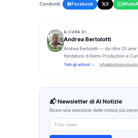
Condividi:
Facebook
X
Whats
A CURA DI
Andrea Bertolotti
Andrea Bertolotti — da oltre 20 anni t
fondatore di Berto Production e Cur
Tutti gli articoli →
·
info@bertoproducti
📬 Newsletter di AI Notizie
Ricevi una selezione delle notizie più importan