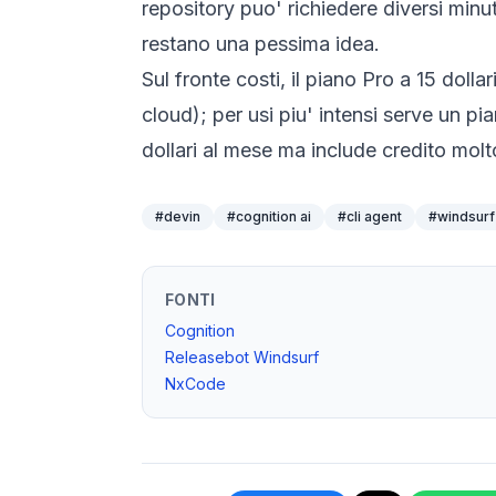
repository puo' richiedere diversi minut
restano una pessima idea.
Sul fronte costi, il piano Pro a 15 doll
cloud); per usi piu' intensi serve un 
dollari al mese ma include credito molt
#
devin
#
cognition ai
#
cli agent
#
windsurf
FONTI
Cognition
Releasebot Windsurf
NxCode