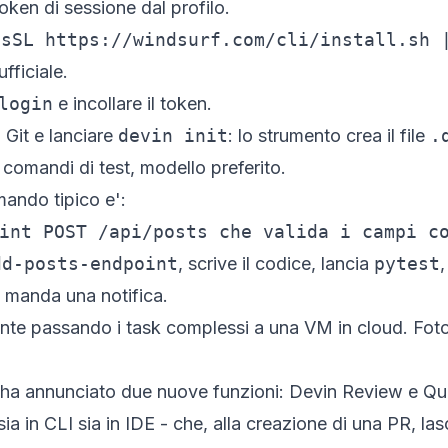
token di sessione dal profilo.
fsSL https://windsurf.com/cli/install.sh 
fficiale.
login
e incollare il token.
 Git e lanciare
devin init
: lo strumento crea il file
.
comandi di test, modello preferito.
mando tipico e':
int POST /api/posts che valida i campi c
dd-posts-endpoint
, scrive il codice, lancia
pytest
,
 manda una notifica.
utente passando i task complessi a una VM in cloud. Fot
n ha annunciato due nuove funzioni: Devin Review e Qu
a in CLI sia in IDE - che, alla creazione di una PR, las