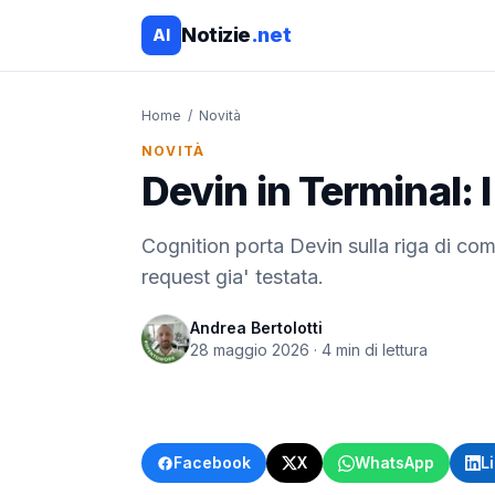
Notizie
.net
AI
Home
/
Novità
NOVITÀ
Devin in Terminal: l
Cognition porta Devin sulla riga di coma
request gia' testata.
Andrea Bertolotti
28 maggio 2026
·
4
min di lettura
Facebook
X
WhatsApp
L