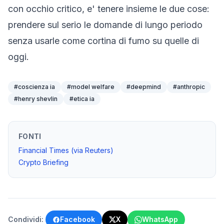
con occhio critico, e' tenere insieme le due cose:
prendere sul serio le domande di lungo periodo
senza usarle come cortina di fumo su quelle di
oggi.
#
coscienza ia
#
model welfare
#
deepmind
#
anthropic
#
henry shevlin
#
etica ia
FONTI
Financial Times (via Reuters)
Crypto Briefing
Condividi:
Facebook
X
WhatsApp