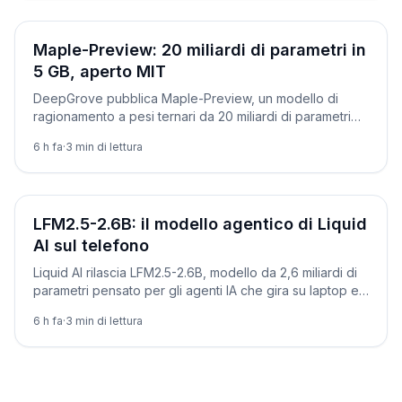
Novità
Maple-Preview: 20 miliardi di parametri in
5 GB, aperto MIT
DeepGrove pubblica Maple-Preview, un modello di
ragionamento a pesi ternari da 20 miliardi di parametri
che sta in 5 GB e gira su un Mac mini. Come provarlo.
6 h fa
·
3
min di lettura
Novità
LFM2.5-2.6B: il modello agentico di Liquid
AI sul telefono
Liquid AI rilascia LFM2.5-2.6B, modello da 2,6 miliardi di
parametri pensato per gli agenti IA che gira su laptop e
smartphone. Ecco come provarlo.
6 h fa
·
3
min di lettura