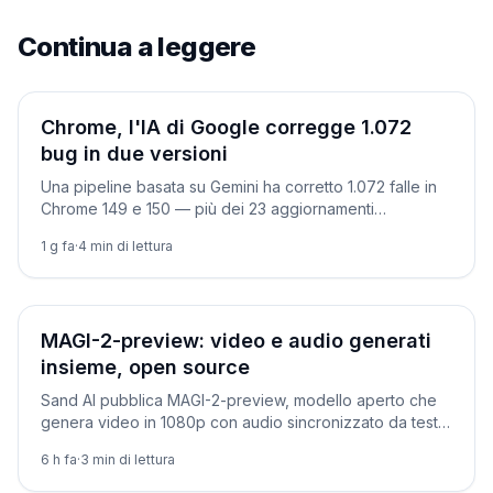
Continua a leggere
Ricerca
Chrome, l'IA di Google corregge 1.072
bug in due versioni
Una pipeline basata su Gemini ha corretto 1.072 falle in
Chrome 149 e 150 — più dei 23 aggiornamenti
precedenti — e ha scovato un bug vecchio di 13 anni.
1 g fa
·
4
min di lettura
Novità
MAGI-2-preview: video e audio generati
insieme, open source
Sand AI pubblica MAGI-2-preview, modello aperto che
genera video in 1080p con audio sincronizzato da testo
o immagine. Licenza Apache 2.0: come funziona.
6 h fa
·
3
min di lettura