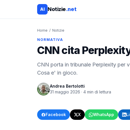
Notizie
.net
AI
Home
/
Notizie
NORMATIVA
CNN cita Perplexity
CNN porta in tribunale Perplexity per v
Cosa e' in gioco.
Andrea Bertolotti
31 maggio 2026
·
4
min di lettura
Facebook
X
WhatsApp
L