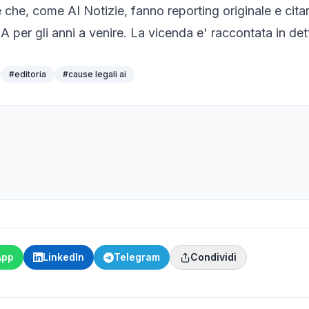
he, come AI Notizie, fanno reporting originale e citano 
 per gli anni a venire. La vicenda e' raccontata in de
#
editoria
#
cause legali ai
App
LinkedIn
Telegram
Condividi