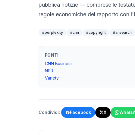
pubblica notizie — comprese le testate c
regole economiche del rapporto con l'IA
#
perplexity
#
cnn
#
copyright
#
ai search
FONTI
CNN Business
NPR
Variety
Condividi:
Facebook
X
Whats