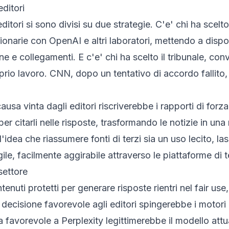
editori
ditori si sono divisi su due strategie. C'e' chi ha scelt
ionarie con OpenAI e altri laboratori, mettendo a dispos
one e collegamenti. E c'e' chi ha scelto il tribunale, co
oprio lavoro. CNN, dopo un tentativo di accordo fallito
ausa vinta dagli editori riscriverebbe i rapporti di forza
per citarli nelle risposte, trasformando le notizie in u
'idea che riassumere fonti di terzi sia un uso lecito, las
le, facilmente aggirabile attraverso le piattaforme di t
settore
enuti protetti per generare risposte rientri nel
fair use
 decisione favorevole agli editori spingerebbe i motori 
 favorevole a Perplexity legittimerebbe il modello attual