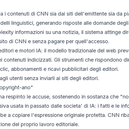
i contenuti di CNN sia dai siti dell'emittente sia da piat
lli linguistici, generando risposte alle domande degli u
ity informazioni su una notizia, il sistema attinge dire
l sito di CNN e senza pagare per quell'accesso.
editori e motori IA: il modello tradizionale del web pre
ei contenuti indicizzati. Gli strumenti che rispondono d
ic, abbonamenti e ricavi pubblicitari degli editori.
 utenti senza inviarli ai siti degli editori.
 copyright-ano"
ha respinto le accuse, sostenendo in sostanza che "non
ensiva usata in passato dalle societa' di IA: i fatti e le 
bbe a copiare l'espressione originale protetta. CNN ribat
zione del proprio lavoro editoriale.