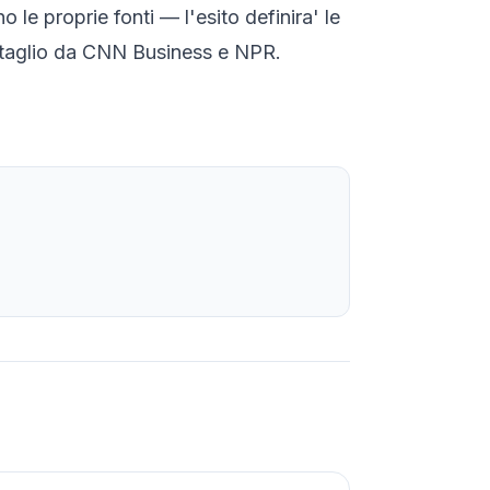
le proprie fonti — l'esito definira' le
ttaglio da
CNN Business
e
NPR
.