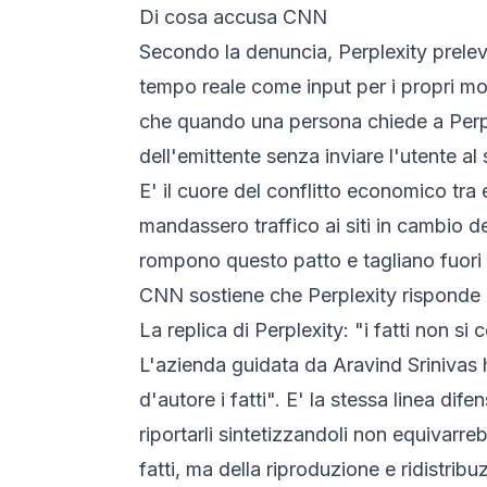
Di cosa accusa CNN
Secondo la denuncia, Perplexity preleva 
tempo reale come input per i propri mode
che quando una persona chiede a Perplex
dell'emittente
senza
inviare l'utente a
E' il cuore del conflitto economico tra 
mandassero traffico ai siti in cambio d
rompono questo patto e tagliano fuori cl
CNN sostiene che Perplexity risponde agli
La replica di Perplexity: "i fatti non si
L'azienda guidata da Aravind Srinivas 
d'autore i fatti". E' la stessa linea dif
riportarli sintetizzandoli non equivarre
fatti, ma della riproduzione e ridistribu