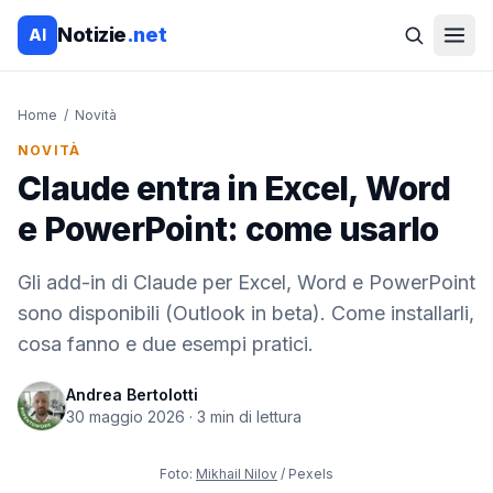
Notizie
.net
AI
Home
/
Novità
NOVITÀ
Claude entra in Excel, Word
e PowerPoint: come usarlo
Gli add-in di Claude per Excel, Word e PowerPoint
sono disponibili (Outlook in beta). Come installarli,
cosa fanno e due esempi pratici.
Andrea Bertolotti
30 maggio 2026
·
3
min di lettura
Foto:
Mikhail Nilov
/ Pexels