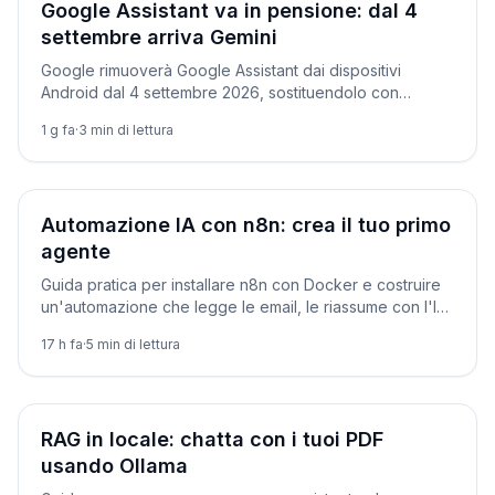
Prodotti
Google Assistant va in pensione: dal 4
settembre arriva Gemini
Google rimuoverà Google Assistant dai dispositivi
Android dal 4 settembre 2026, sostituendolo con
Gemini. Ecco quali dispositivi sono coinvolti e le
1 g fa
·
3
min di lettura
eccezioni.
Tutorial
Automazione IA con n8n: crea il tuo primo
agente
Guida pratica per installare n8n con Docker e costruire
un'automazione che legge le email, le riassume con l'IA
e ti invia il risultato.
17 h fa
·
5
min di lettura
Tutorial
RAG in locale: chatta con i tuoi PDF
usando Ollama