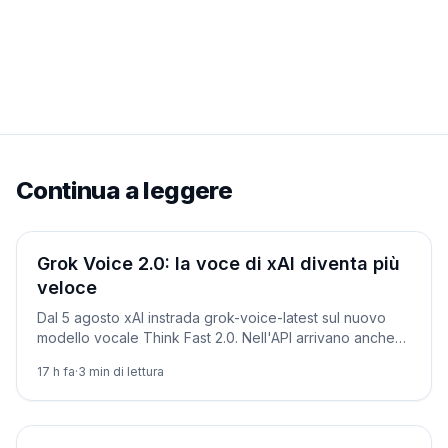
Continua a leggere
Prodotti
Grok Voice 2.0: la voce di xAI diventa più
veloce
Dal 5 agosto xAI instrada grok-voice-latest sul nuovo
modello vocale Think Fast 2.0. Nell'API arrivano anche
video 1080p e testo-in-video.
17 h fa
·
3
min di lettura