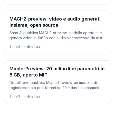
Novità
MAGI-2-preview: video e audio generati
insieme, open source
Sand AI pubblica MAGI-2-preview, modello aperto che
genera video in 1080p con audio sincronizzato da testo
o immagine. Licenza Apache 2.0: come funziona.
1 h fa
·
3
min di lettura
Novità
Maple-Preview: 20 miliardi di parametri in
5 GB, aperto MIT
DeepGrove pubblica Maple-Preview, un modello di
ragionamento a pesi ternari da 20 miliardi di parametri
che sta in 5 GB e gira su un Mac mini. Come provarlo.
1 h fa
·
3
min di lettura