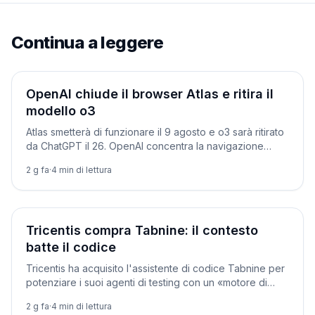
Continua a leggere
Prodotti
OpenAI chiude il browser Atlas e ritira il
modello o3
Atlas smetterà di funzionare il 9 agosto e o3 sarà ritirato
da ChatGPT il 26. OpenAI concentra la navigazione
agentica dentro ChatGPT e Codex.
2 g fa
·
4
min di lettura
Prodotti
Tricentis compra Tabnine: il contesto
batte il codice
Tricentis ha acquisito l'assistente di codice Tabnine per
potenziare i suoi agenti di testing con un «motore di
contesto» sui sistemi aziendali.
2 g fa
·
4
min di lettura