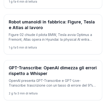
1 g fa
·
4
min di lettura
Prodotti
Robot umanoidi in fabbrica: Figure, Tesla
e Atlas al lavoro
Figure 02 chiude il pilota BMW, Tesla avvia Optimus a
Fremont, Atlas opera in Hyundai: la physical AI entra
davvero in produzione.
1 g fa
·
5
min di lettura
Novità
GPT-Transcribe: OpenAI dimezza gli errori
rispetto a Whisper
OpenAI presenta GPT-Transcribe e GPT-Live-
Transcribe: trascrizione con un tasso di errore del 9%
contro il 15% di Whisper. Ecco come usarli via API, con
2 g fa
·
3
min di lettura
codice pronto.