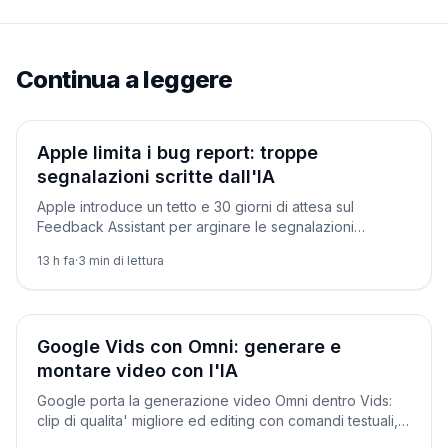
Continua a leggere
Prodotti
Apple limita i bug report: troppe
segnalazioni scritte dall'IA
Apple introduce un tetto e 30 giorni di attesa sul
Feedback Assistant per arginare le segnalazioni
generate dall'IA. Prima di lei l'avevano fatto curl e
13 h fa
·
3
min di lettura
l'Internet Bug Bounty.
Novità
Google Vids con Omni: generare e
montare video con l'IA
Google porta la generazione video Omni dentro Vids:
clip di qualita' migliore ed editing con comandi testuali,
integrati in Workspace.